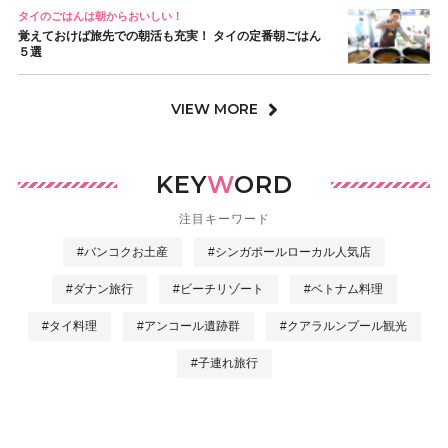
タイのごはんは朝からおいしい！
覚えておけば旅先での朝活も充実！ タイの定番朝ごはん
５選
VIEW MORE
KEY
W
ORD
注目キーワード
#バンコクお土産
#シンガポールローカル人気店
#ダナン旅行
#ビーチリゾート
#ベトナム料理
#タイ料理
#アンコール遺跡群
#クアラルンプール観光
#子連れ旅行