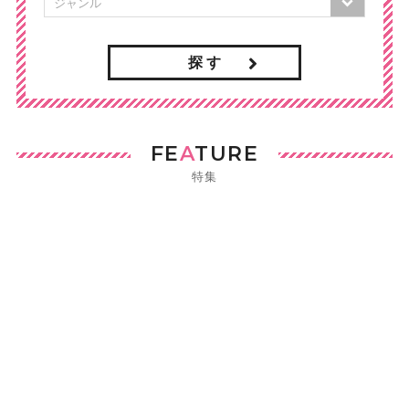
探 す
FE
A
TURE
特集