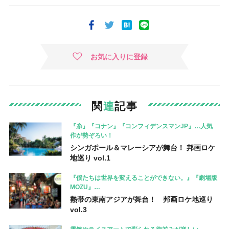
お気に入りに登録
関
連
記事
『糸』『コナン』『コンフィデンスマンJP』…人気
作が勢ぞろい！
シンガポール＆マレーシアが舞台！ 邦画ロケ
地巡り vol.1
『僕たちは世界を変えることができない。』『劇場版
MOZU』…
熱帯の東南アジアが舞台！ 邦画ロケ地巡り
vol.3