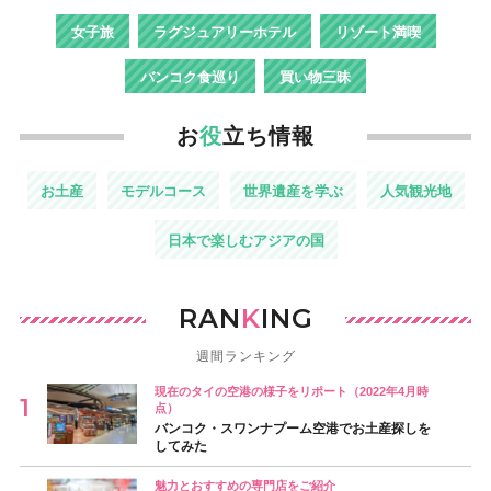
女子旅
ラグジュアリーホテル
リゾート満喫
バンコク食巡り
買い物三昧
お
役
立ち情報
お土産
モデルコース
世界遺産を学ぶ
人気観光地
日本で楽しむアジアの国
RAN
K
ING
週間ランキング
現在のタイの空港の様子をリポート（2022年4月時
点）
バンコク・スワンナプーム空港でお土産探しを
してみた
魅力とおすすめの専門店をご紹介