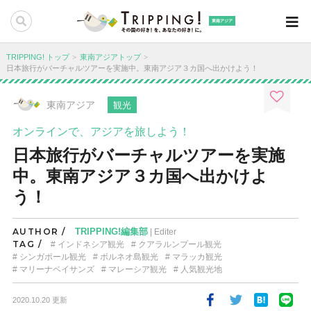
東南アジア
TRIPPING! トップ
東南アジアトップ
日本旅行がバーチャルツアーを実施中。東南アジア３カ国へ出かけよう！
東南アジア
観光
オンラインで、アジアを旅しよう！
日本旅行がバーチャルツアーを実施
中。東南アジア３カ国へ出かけよ
う！
AUTHOR /
TRIPPING!編集部
| Editer
TAG /
インドネシア観光
クアラルンプール観光
シンガポール観光
ボルネオ島観光
マラッカ観光
マリーナベイサンズ
マレーシア観光
人気観光地
2020.10.20 更新