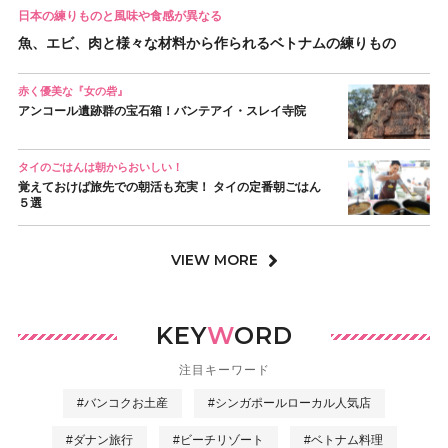
日本の練りものと風味や食感が異なる
魚、エビ、肉と様々な材料から作られるベトナムの練りもの
赤く優美な『女の砦』
アンコール遺跡群の宝石箱！バンテアイ・スレイ寺院
タイのごはんは朝からおいしい！
覚えておけば旅先での朝活も充実！ タイの定番朝ごはん
５選
VIEW MORE
KEY
W
ORD
注目キーワード
#バンコクお土産
#シンガポールローカル人気店
#ダナン旅行
#ビーチリゾート
#ベトナム料理