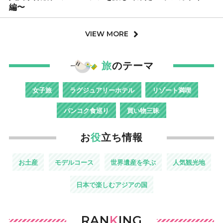
編〜
VIEW MORE
旅
のテーマ
女子旅
ラグジュアリーホテル
リゾート満喫
バンコク食巡り
買い物三昧
お
役
立ち情報
お土産
モデルコース
世界遺産を学ぶ
人気観光地
日本で楽しむアジアの国
RAN
K
ING