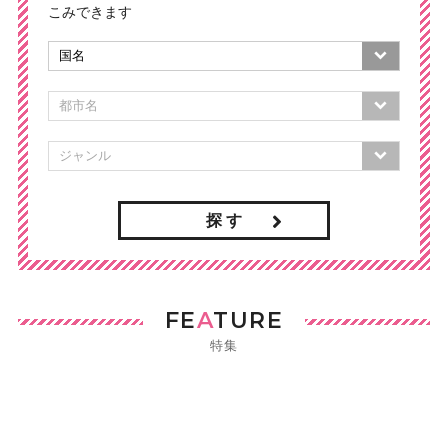
こみできます
探 す
FE
A
TURE
特集