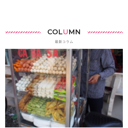
COL
U
MN
最新コラム