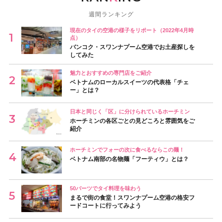
週間ランキング
現在のタイの空港の様子をリポート（2022年4月時
点）
バンコク・スワンナプーム空港でお土産探しを
してみた
魅力とおすすめの専門店をご紹介
ベトナムのローカルスイーツの代表格「チェ
ー」とは？
日本と同じく「区」に分けられているホーチミン
ホーチミンの各区ごとの見どころと雰囲気をご
紹介
ホーチミンでフォーの次に食べるならこの麺！
ベトナム南部の名物麺「フーティウ」とは？
50バーツでタイ料理を味わう
まるで街の食堂！スワンナプーム空港の格安フ
ードコートに行ってみよう