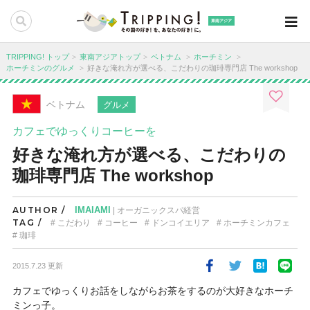
東南アジア
TRIPPING! トップ
東南アジアトップ
ベトナム
ホーチミン
ホーチミンのグルメ
好きな淹れ方が選べる、こだわりの珈琲専門店 The workshop
ベトナム
グルメ
カフェでゆっくりコーヒーを
好きな淹れ方が選べる、こだわりの
珈琲専門店 The workshop
AUTHOR /
IMAIAMI
| オーガニックスパ経営
TAG /
こだわり
コーヒー
ドンコイエリア
ホーチミンカフェ
珈琲
2015.7.23 更新
カフェでゆっくりお話をしながらお茶をするのが大好きなホーチ
ミンっ子。