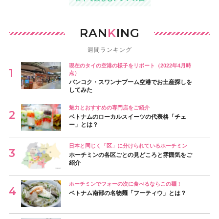
RAN
K
ING
週間ランキング
現在のタイの空港の様子をリポート（2022年4月時
点）
バンコク・スワンナプーム空港でお土産探しを
してみた
魅力とおすすめの専門店をご紹介
ベトナムのローカルスイーツの代表格「チェ
ー」とは？
日本と同じく「区」に分けられているホーチミン
ホーチミンの各区ごとの見どころと雰囲気をご
紹介
ホーチミンでフォーの次に食べるならこの麺！
ベトナム南部の名物麺「フーティウ」とは？