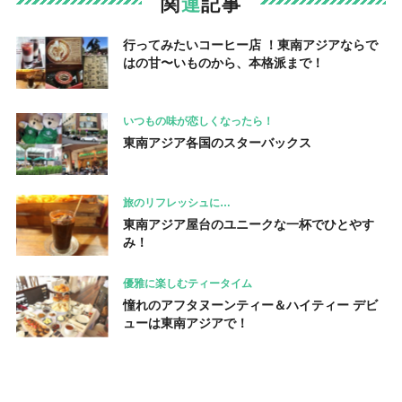
関
連
記事
行ってみたいコーヒー店 ！東南アジアならで
はの甘〜いものから、本格派まで！
いつもの味が恋しくなったら！
東南アジア各国のスターバックス
旅のリフレッシュに…
東南アジア屋台のユニークな一杯でひとやす
み！
優雅に楽しむティータイム
憧れのアフタヌーンティー＆ハイティー デビ
ューは東南アジアで！