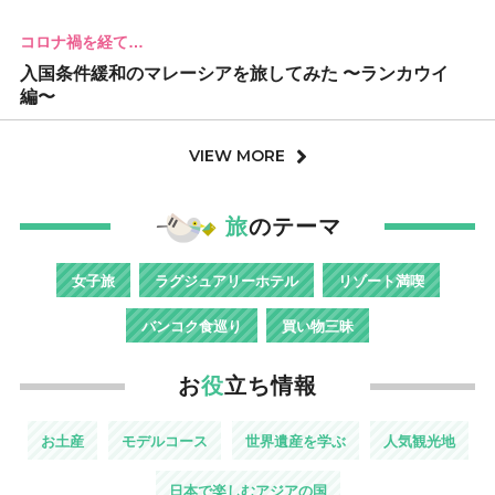
コロナ禍を経て…
入国条件緩和のマレーシアを旅してみた 〜ランカウイ
編〜
VIEW MORE
旅
のテーマ
女子旅
ラグジュアリーホテル
リゾート満喫
バンコク食巡り
買い物三昧
お
役
立ち情報
お土産
モデルコース
世界遺産を学ぶ
人気観光地
日本で楽しむアジアの国