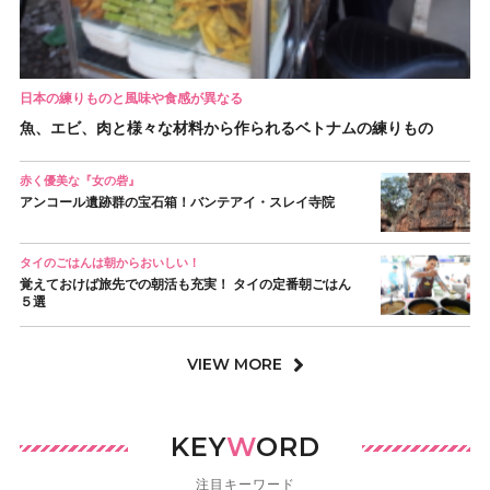
日本の練りものと風味や食感が異なる
魚、エビ、肉と様々な材料から作られるベトナムの練りもの
赤く優美な『女の砦』
アンコール遺跡群の宝石箱！バンテアイ・スレイ寺院
タイのごはんは朝からおいしい！
覚えておけば旅先での朝活も充実！ タイの定番朝ごはん
５選
VIEW MORE
KEY
W
ORD
注目キーワード