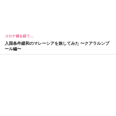
コロナ禍を経て…
入国条件緩和のマレーシアを旅してみた 〜クアラルンプ
ール編〜