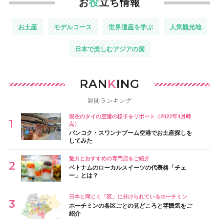
お
役
立ち情報
お土産
モデルコース
世界遺産を学ぶ
人気観光地
日本で楽しむアジアの国
RAN
K
ING
週間ランキング
現在のタイの空港の様子をリポート（2022年4月時
点）
バンコク・スワンナプーム空港でお土産探しを
してみた
魅力とおすすめの専門店をご紹介
ベトナムのローカルスイーツの代表格「チェ
ー」とは？
日本と同じく「区」に分けられているホーチミン
ホーチミンの各区ごとの見どころと雰囲気をご
紹介