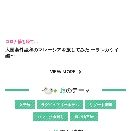
コロナ禍を経て…
入国条件緩和のマレーシアを旅してみた 〜ランカウイ
編〜
VIEW MORE
旅
のテーマ
女子旅
ラグジュアリーホテル
リゾート満喫
バンコク食巡り
買い物三昧