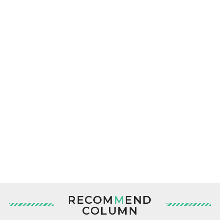
RECOM
M
END
COLUMN