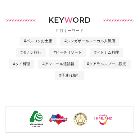
KEY
W
ORD
注目キーワード
#バンコクお土産
#シンガポールローカル人気店
#ダナン旅行
#ビーチリゾート
#ベトナム料理
#タイ料理
#アンコール遺跡群
#クアラルンプール観光
#子連れ旅行