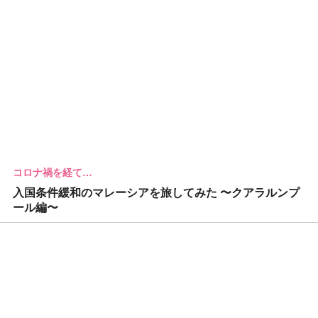
コロナ禍を経て…
入国条件緩和のマレーシアを旅してみた 〜クアラルンプ
ール編〜