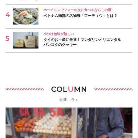
ホーチミンでフォーの次に食べるならこの麺！
ベトナム南部の名物麺「フーティウ」とは？
小分け包装が嬉しい
タイのお土産に最適！マンダリンオリエンタル
バンコクのクッキー
COL
U
MN
最新コラム