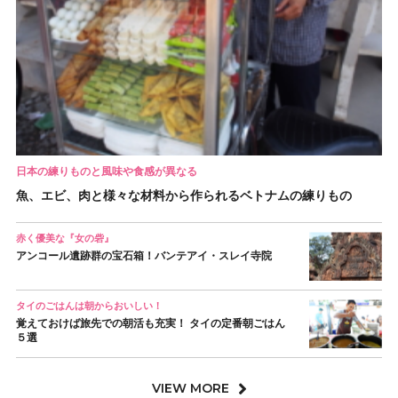
日本の練りものと風味や食感が異なる
魚、エビ、肉と様々な材料から作られるベトナムの練りもの
赤く優美な『女の砦』
アンコール遺跡群の宝石箱！バンテアイ・スレイ寺院
タイのごはんは朝からおいしい！
覚えておけば旅先での朝活も充実！ タイの定番朝ごはん
５選
VIEW MORE