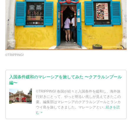
©TRIPPING!
入国条件緩和のマレーシアを旅してみた 〜クアラルンプール
編〜
©TRIPPING! 各国が続々と入国条件を緩和し、海外旅
行好きにとって、やっと明るい兆しが見えてきたこの
夏。編集部はマレーシアのクアラルンプールとランカ
ウイ島を旅してきました。マレーシアとい...
続きを読
む >