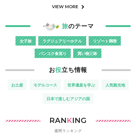
VIEW MORE
旅
のテーマ
女子旅
ラグジュアリーホテル
リゾート満喫
バンコク食巡り
買い物三昧
お
役
立ち情報
お土産
モデルコース
世界遺産を学ぶ
人気観光地
日本で楽しむアジアの国
RAN
K
ING
週間ランキング