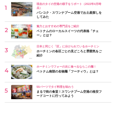
現在のタイの空港の様子をリポート（2022年4月時
点）
バンコク・スワンナプーム空港でお土産探しを
してみた
魅力とおすすめの専門店をご紹介
ベトナムのローカルスイーツの代表格「チェ
ー」とは？
日本と同じく「区」に分けられているホーチミン
ホーチミンの各区ごとの見どころと雰囲気をご
紹介
ホーチミンでフォーの次に食べるならこの麺！
ベトナム南部の名物麺「フーティウ」とは？
50バーツでタイ料理を味わう
まるで街の食堂！スワンナプーム空港の格安フ
ードコートに行ってみよう