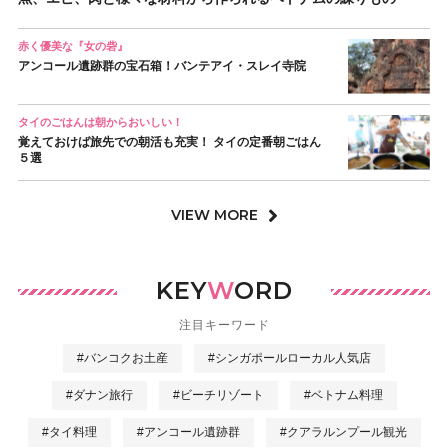
赤く優美な『女の砦』
アンコール遺跡群の宝石箱！バンテアイ・スレイ寺院
タイのごはんは朝からおいしい！
覚えておけば旅先での朝活も充実！ タイの定番朝ごはん
５選
VIEW MORE
KEY
W
ORD
注目キーワード
#バンコクお土産
#シンガポールローカル人気店
#ダナン旅行
#ビーチリゾート
#ベトナム料理
#タイ料理
#アンコール遺跡群
#クアラルンプール観光