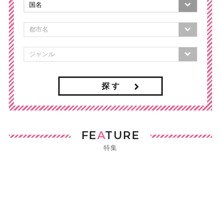
探 す
FE
A
TURE
特集