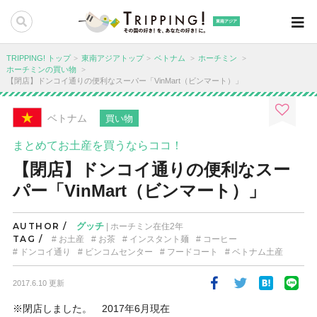
東南アジア
TRIPPING! トップ
東南アジアトップ
ベトナム
ホーチミン
ホーチミンの買い物
【閉店】ドンコイ通りの便利なスーパー「VinMart（ビンマート）」
ベトナム
買い物
まとめてお土産を買うならココ！
【閉店】ドンコイ通りの便利なスー
パー「VinMart（ビンマート）」
AUTHOR /
グッチ
| ホーチミン在住2年
TAG /
お土産
お茶
インスタント麺
コーヒー
ドンコイ通り
ビンコムセンター
フードコート
ベトナム土産
2017.6.10 更新
※閉店しました。 2017年6月現在