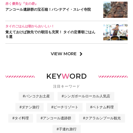
赤く優美な『女の砦』
アンコール遺跡群の宝石箱！バンテアイ・スレイ寺院
タイのごはんは朝からおいしい！
覚えておけば旅先での朝活も充実！ タイの定番朝ごはん
５選
VIEW MORE
KEY
W
ORD
注目キーワード
#バンコクお土産
#シンガポールローカル人気店
#ダナン旅行
#ビーチリゾート
#ベトナム料理
#タイ料理
#アンコール遺跡群
#クアラルンプール観光
#子連れ旅行