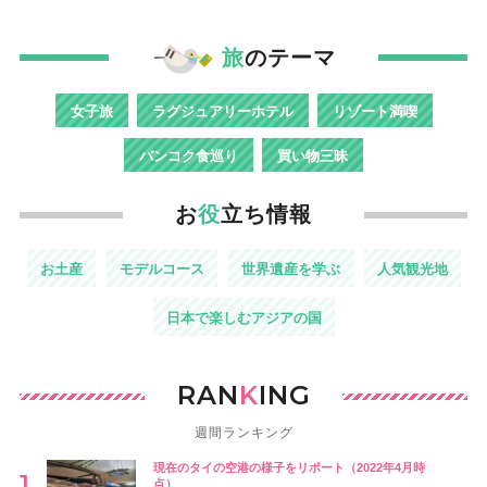
旅
のテーマ
女子旅
ラグジュアリーホテル
リゾート満喫
バンコク食巡り
買い物三昧
お
役
立ち情報
お土産
モデルコース
世界遺産を学ぶ
人気観光地
日本で楽しむアジアの国
RAN
K
ING
週間ランキング
現在のタイの空港の様子をリポート（2022年4月時
点）