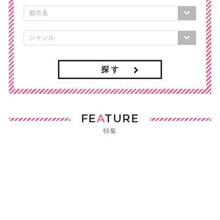
探 す
FE
A
TURE
特集