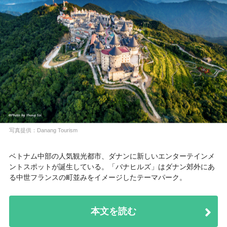
写真提供：Danang Tourism
ベトナム中部の人気観光都市、ダナンに新しいエンターテインメ
ントスポットが誕生している。「
バナヒルズ
」はダナン郊外にあ
る中世フランスの町並みをイメージしたテーマパーク。
本文を読む