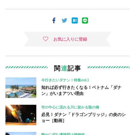
お気に入りに登録
関
連
記事
今行きたいダナン！特集vol.1
知れば必ず行きたくなる！ベトナム「ダナ
ン」がいまアツい理由
市の中心に流れる川に架かる龍の橋
必見！ダナン「ドラゴンブリッジ」の炎のシ
ョー［動画］
静かに佇む遺跡群は神秘的