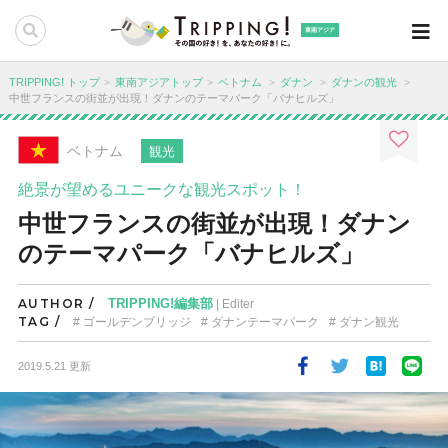
東南アジア
TRIPPING! トップ
東南アジアトップ
ベトナム
ダナン
ダナンの観光
中世フランスの街並が出現！ダナンのテーマパーク「バナヒルズ」
ベトナム
観光
絶景が望めるユニークな観光スポット！
中世フランスの街並が出現！ダナン
のテーマパーク「バナヒルズ」
AUTHOR /
TRIPPING!編集部
| Editer
TAG /
ゴールデンブリッジ
ダナンテーマパーク
ダナン観光
2019.5.21 更新