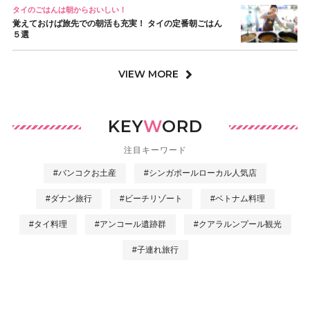
タイのごはんは朝からおいしい！
覚えておけば旅先での朝活も充実！ タイの定番朝ごはん
５選
VIEW MORE
KEY
W
ORD
注目キーワード
#バンコクお土産
#シンガポールローカル人気店
#ダナン旅行
#ビーチリゾート
#ベトナム料理
#タイ料理
#アンコール遺跡群
#クアラルンプール観光
#子連れ旅行