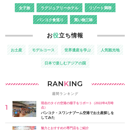
女子旅
ラグジュアリーホテル
リゾート満喫
バンコク食巡り
買い物三昧
お
役
立ち情報
お土産
モデルコース
世界遺産を学ぶ
人気観光地
日本で楽しむアジアの国
RAN
K
ING
週間ランキング
現在のタイの空港の様子をリポート（2022年4月時
点）
バンコク・スワンナプーム空港でお土産探しを
してみた
魅力とおすすめの専門店をご紹介