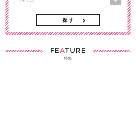
探 す
FE
A
TURE
特集