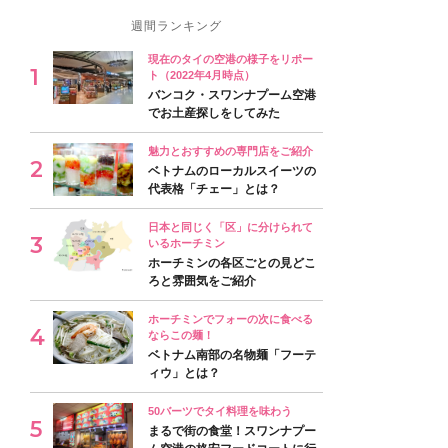
週間ランキング
現在のタイの空港の様子をリポー
ト（2022年4月時点）
バンコク・スワンナプーム空港
でお土産探しをしてみた
魅力とおすすめの専門店をご紹介
ベトナムのローカルスイーツの
代表格「チェー」とは？
日本と同じく「区」に分けられて
いるホーチミン
ホーチミンの各区ごとの見どこ
ろと雰囲気をご紹介
ホーチミンでフォーの次に食べる
ならこの麺！
ベトナム南部の名物麺「フーテ
ィウ」とは？
50バーツでタイ料理を味わう
まるで街の食堂！スワンナプー