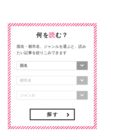
何を
読
む？
国名・都市名、ジャンルを選ぶと、読み
たい記事を絞りこみできます
探 す