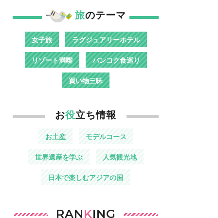
旅
のテーマ
女子旅
ラグジュアリーホテル
リゾート満喫
バンコク食巡り
買い物三昧
お
役
立ち情報
お土産
モデルコース
世界遺産を学ぶ
人気観光地
日本で楽しむアジアの国
RAN
K
ING