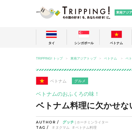
TRIPPING
東南アジ
タイ
シンガポール
ベトナム
TRIPPING! トップ
東南アジアトップ
ベトナム
ベト
ベトナム
グルメ
ベトナムのおふくろの味！
ベトナム料理に欠かせな
AUTHOR /
グッチ
| ホーチミンライター
TAG /
ヌクマム
ベトナム料理