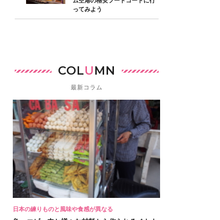
ム空港の格安フードコートに行
ってみよう
COL
U
MN
最新コラム
日本の練りものと風味や食感が異なる