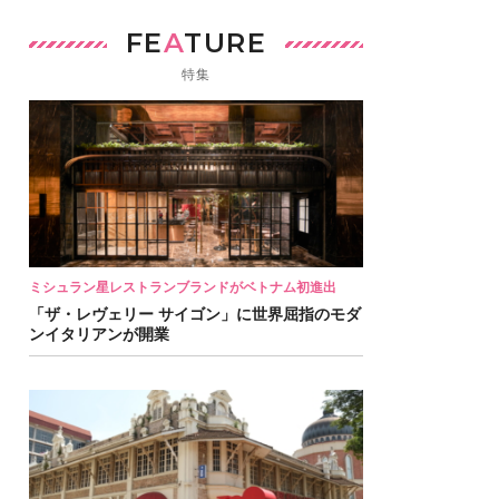
FE
A
TURE
特集
ミシュラン星レストランブランドがベトナム初進出
「ザ・レヴェリー サイゴン」に世界屈指のモダ
ンイタリアンが開業