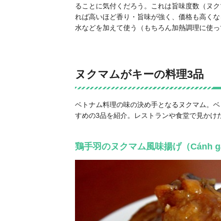
ることに気付くだろう。これは旨味度数（ヌク
れば高いほど香り・旨味が強く、価格も高くな
水などを加えて使う（もちろん加熱調理に使って
ヌクマムがキーの料理3品
ベトナム料理の味の決め手となるヌクマム。ベ
すめの3品を紹介。レストランや食堂で見かけ
鶏手羽のヌクマム風味揚げ（Cánh gà c