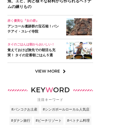
魚、エビ、肉と様々な材料から作られるベトナ
ムの練りもの
赤く優美な『女の砦』
アンコール遺跡群の宝石箱！バン
テアイ・スレイ寺院
タイのごはんは朝からおいしい！
覚えておけば旅先での朝活も充
実！ タイの定番朝ごはん５選
VIEW MORE
KEY
W
ORD
注目キーワード
#バンコクお土産
#シンガポールローカル人気店
#ダナン旅行
#ビーチリゾート
#ベトナム料理