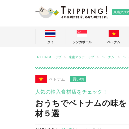
TRIPPING
東南アジ
タイ
シンガポール
ベトナム
TRIPPING! トップ
東南アジアトップ
ベトナム
ベト
ベトナム
買い物
人気の輸入食材店をチェック！
おうちでベトナムの味を
材５選