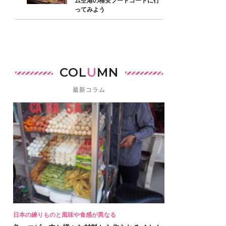
ム空港の格安フードコートに行
ってみよう
COL
U
MN
最新コラム
日本の練りものと風味や食感が異なる