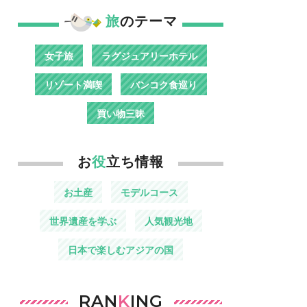
旅
のテーマ
女子旅
ラグジュアリーホテル
リゾート満喫
バンコク食巡り
買い物三昧
お
役
立ち情報
お土産
モデルコース
世界遺産を学ぶ
人気観光地
日本で楽しむアジアの国
RAN
K
ING