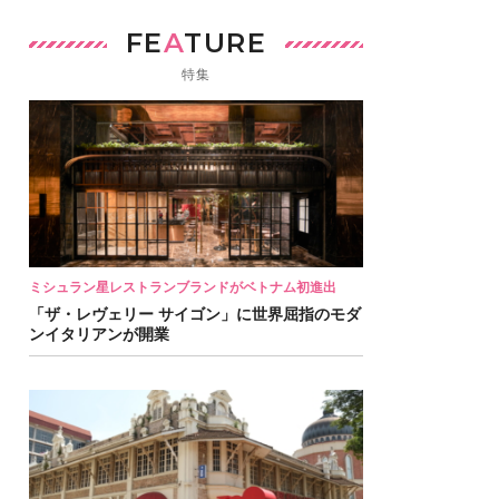
FE
A
TURE
特集
ミシュラン星レストランブランドがベトナム初進出
「ザ・レヴェリー サイゴン」に世界屈指のモダ
ンイタリアンが開業