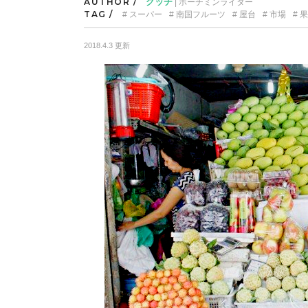
AUTHOR /
グッチ
| ホーチミンライター
TAG /
スーパー
南国フルーツ
屋台
市場
果
2018.4.3 更新