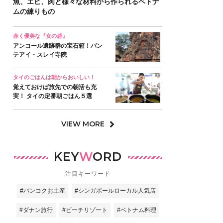
魚、エビ、肉と様々な材料から作られるベトナ
ムの練りもの
赤く優美な『女の砦』
アンコール遺跡群の宝石箱！バン
テアイ・スレイ寺院
タイのごはんは朝からおいしい！
覚えておけば旅先での朝活も充
実！ タイの定番朝ごはん５選
VIEW MORE
KEY
W
ORD
注目キーワード
#バンコクお土産
#シンガポールローカル人気店
#ダナン旅行
#ビーチリゾート
#ベトナム料理