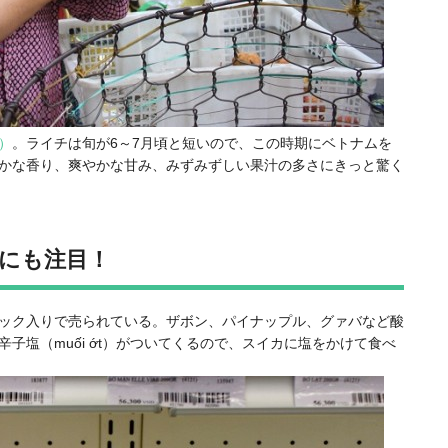
i）
。ライチは旬が6～7月頃と短いので、この時期にベトナムを
かな香り、爽やかな甘み、みずみずしい果汁の多さにきっと驚く
にも注目！
ック入りで売られている。ザボン、パイナップル、グァバなど酸
辛子塩（muối ớt）
がついてくるので、スイカに塩をかけて食べ