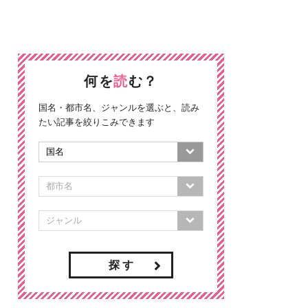
何を
読
む？
国名・都市名、ジャンルを選ぶと、読み
たい記事を絞りこみできます
探 す