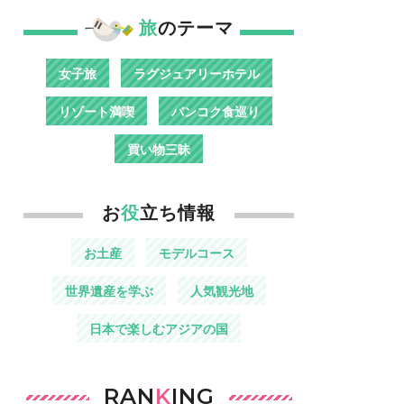
旅
のテーマ
女子旅
ラグジュアリーホテル
リゾート満喫
バンコク食巡り
買い物三昧
お
役
立ち情報
お土産
モデルコース
世界遺産を学ぶ
人気観光地
日本で楽しむアジアの国
RAN
K
ING