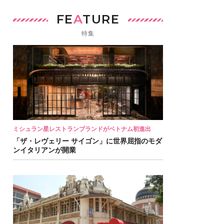
FE
A
TURE
特集
ミシュラン星レストランブランドがベトナム初進出
「ザ・レヴェリー サイゴン」に世界屈指のモダ
ンイタリアンが開業