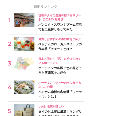
週間ランキング
現在のタイの空港の様子をリポー
ト（2022年4月時点）
バンコク・スワンナプーム空港
でお土産探しをしてみた
魅力とおすすめの専門店をご紹介
ベトナムのローカルスイーツの
代表格「チェー」とは？
日本と同じく「区」に分けられて
いるホーチミン
ホーチミンの各区ごとの見どこ
ろと雰囲気をご紹介
ホーチミンでフォーの次に食べる
ならこの麺！
ベトナム南部の名物麺「フーテ
ィウ」とは？
小分け包装が嬉しい
タイのお土産に最適！マンダリ