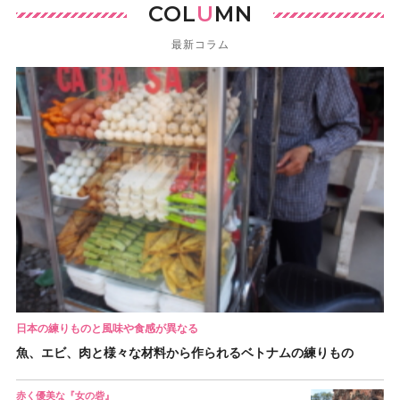
COL
U
MN
最新コラム
日本の練りものと風味や食感が異なる
魚、エビ、肉と様々な材料から作られるベトナムの練りもの
赤く優美な『女の砦』