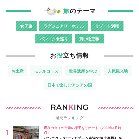
旅
のテーマ
女子旅
ラグジュアリーホテル
リゾート満喫
バンコク食巡り
買い物三昧
お
役
立ち情報
お土産
モデルコース
世界遺産を学ぶ
人気観光地
日本で楽しむアジアの国
RAN
K
ING
週間ランキング
現在のタイの空港の様子をリポート（2022年4月時
点）
バンコク・スワンナプーム空港でお土産探しを