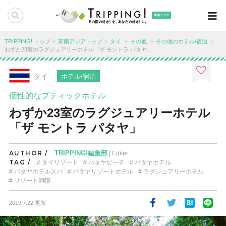
東南アジア
TRIPPING! トップ
東南アジアトップ
タイ
その他
その他のホテル/宿泊
わずか23室のラグジュアリーホテル「ザ モントラ パタヤ」
タイ
ホテル/宿泊
個性的なブティックホテル
わずか23室のラグジュアリーホテル
「ザ モントラ パタヤ」
AUTHOR /
TRIPPING!編集部
| Editer
TAG /
タイリゾート
パタヤビーチ
パタヤホテル
パタヤホテルスパ
パタヤリゾートホテル
ラグジュアリーホテル
リゾート満喫
2019.7.22 更新