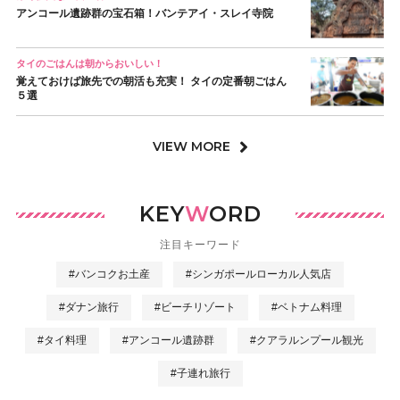
アンコール遺跡群の宝石箱！バンテアイ・スレイ寺院
タイのごはんは朝からおいしい！
覚えておけば旅先での朝活も充実！ タイの定番朝ごはん
５選
VIEW MORE
KEY
W
ORD
注目キーワード
#バンコクお土産
#シンガポールローカル人気店
#ダナン旅行
#ビーチリゾート
#ベトナム料理
#タイ料理
#アンコール遺跡群
#クアラルンプール観光
#子連れ旅行