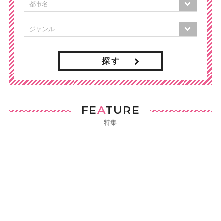
探 す
FE
A
TURE
特集