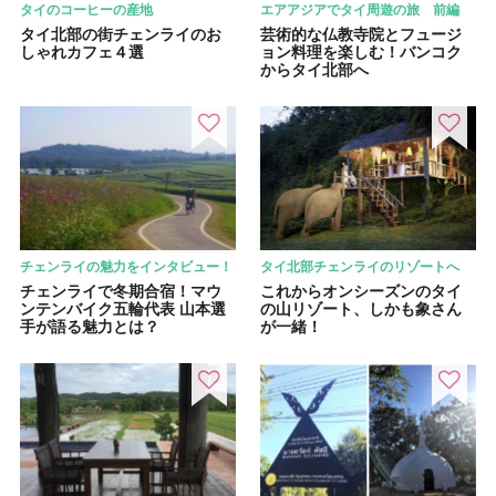
タイのコーヒーの産地
エアアジアでタイ周遊の旅 前編
タイ北部の街チェンライのお
芸術的な仏教寺院とフュージ
しゃれカフェ４選
ョン料理を楽しむ！バンコク
からタイ北部へ
チェンライの魅力をインタビュー！
タイ北部チェンライのリゾートへ
チェンライで冬期合宿！マウ
これからオンシーズンのタイ
ンテンバイク五輪代表 山本選
の山リゾート、しかも象さん
手が語る魅力とは？
が一緒！