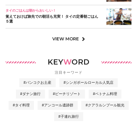
タイのごはんは朝からおいしい！
覚えておけば旅先での朝活も充実！ タイの定番朝ごはん
５選
VIEW MORE
KEY
W
ORD
注目キーワード
#バンコクお土産
#シンガポールローカル人気店
#ダナン旅行
#ビーチリゾート
#ベトナム料理
#タイ料理
#アンコール遺跡群
#クアラルンプール観光
#子連れ旅行