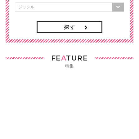
探 す
FE
A
TURE
特集