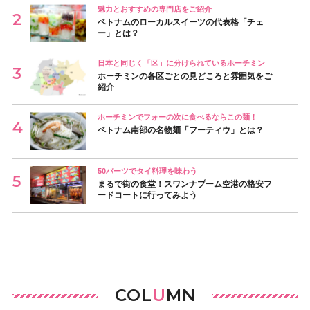
魅力とおすすめの専門店をご紹介
ベトナムのローカルスイーツの代表格「チェ
ー」とは？
日本と同じく「区」に分けられているホーチミン
ホーチミンの各区ごとの見どころと雰囲気をご
紹介
ホーチミンでフォーの次に食べるならこの麺！
ベトナム南部の名物麺「フーティウ」とは？
50バーツでタイ料理を味わう
まるで街の食堂！スワンナプーム空港の格安フ
ードコートに行ってみよう
COL
U
MN