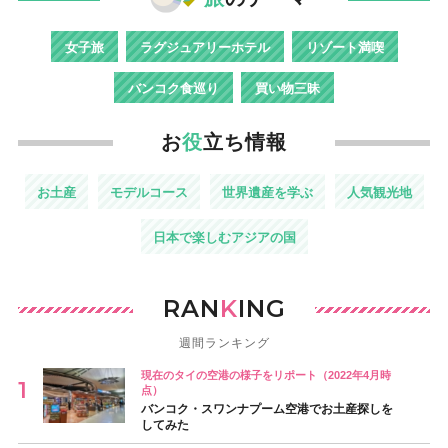
女子旅
ラグジュアリーホテル
リゾート満喫
バンコク食巡り
買い物三昧
お
役
立ち情報
お土産
モデルコース
世界遺産を学ぶ
人気観光地
日本で楽しむアジアの国
RAN
K
ING
週間ランキング
現在のタイの空港の様子をリポート（2022年4月時
点）
バンコク・スワンナプーム空港でお土産探しを
してみた