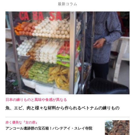
最新コラム
日本の練りものと風味や食感が異なる
魚、エビ、肉と様々な材料から作られるベトナムの練りもの
赤く優美な『女の砦』
アンコール遺跡群の宝石箱！バンテアイ・スレイ寺院