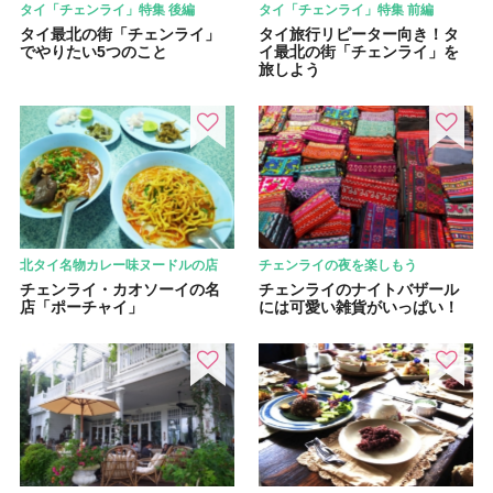
タイ「チェンライ」特集 後編
タイ「チェンライ」特集 前編
タイ最北の街「チェンライ」
タイ旅行リピーター向き！タ
でやりたい5つのこと
イ最北の街「チェンライ」を
旅しよう
北タイ名物カレー味ヌードルの店
チェンライの夜を楽しもう
チェンライ・カオソーイの名
チェンライのナイトバザール
店「ポーチャイ」
には可愛い雑貨がいっぱい！