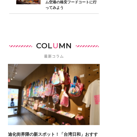
ム空港の格安フードコートに行
ってみよう
COL
U
MN
最新コラム
迪化街界隈の新スポット！「台湾日和」おすす