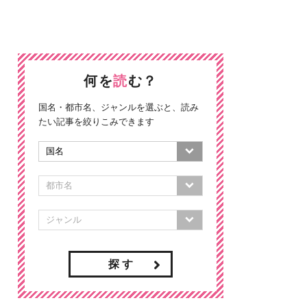
何を
読
む？
国名・都市名、ジャンルを選ぶと、読み
たい記事を絞りこみできます
探 す