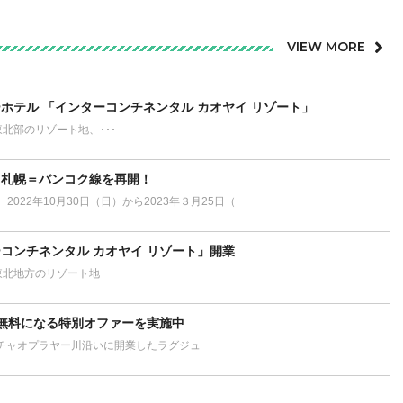
VIEW MORE
ホテル 「インターコンチネンタル カオヤイ リゾート」
ort タイ東北部のリゾート地、･･･
、札幌＝バンコク線を再開！
22年10月30日（日）から2023年３月25日（･･･
コンチネンタル カオヤイ リゾート」開業
ort タイ東北地方のリゾート地･･･
無料になる特別オファーを実施中
ンコクのチャオプラヤー川沿いに開業したラグジュ･･･