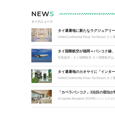
NEW
S
タイのニュース
タイ避暑地に新たなラグジュアリー
©︎InterContinental Khao Yai Res
タイ国際航空が福岡＝バンコク線
写真提供：タイ国際航空 タイ国際航空は、20
タイ避暑地のカオヤイに「インター
©︎InterContinental Khao Yai Res
「カペラバンコク」3泊目の宿泊が
©Capella Bangkok 2020年にバ