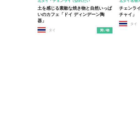
北タイ・チェンライで訪れたい
北タイ名物
土を感じる素敵な焼き物と自然いっぱ
チェンラ
いのカフェ「ドイ ディンデーン陶
チャイ」
器」
タイ
タイ
買い物