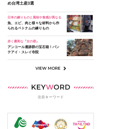
め台湾土産3選
日本の練りものと風味や食感が異なる
魚、エビ、肉と様々な材料から作
られるベトナムの練りもの
赤く優美な『女の砦』
アンコール遺跡群の宝石箱！バン
テアイ・スレイ寺院
VIEW MORE
KEY
W
ORD
注目キーワード