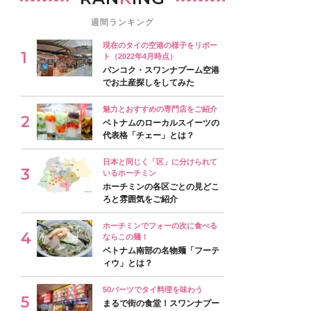
週間ランキング
現在のタイの空港の様子をリポー
ト（2022年4月時点）
バンコク・スワンナプーム空港
でお土産探しをしてみた
魅力とおすすめの専門店をご紹介
ベトナムのローカルスイーツの
代表格「チェー」とは？
日本と同じく「区」に分けられて
いるホーチミン
ホーチミンの各区ごとの見どこ
ろと雰囲気をご紹介
ホーチミンでフォーの次に食べる
ならこの麺！
ベトナム南部の名物麺「フーテ
ィウ」とは？
50バーツでタイ料理を味わう
まるで街の食堂！スワンナプー