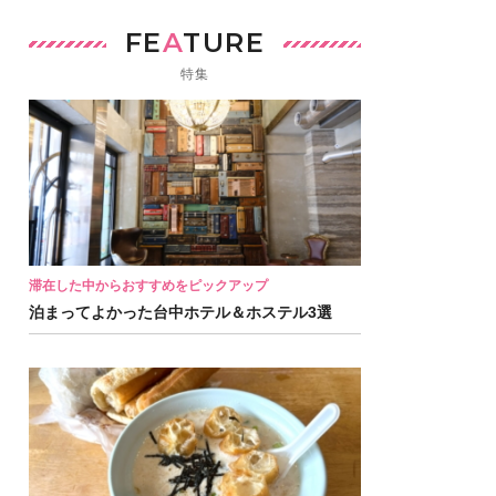
FE
A
TURE
特集
滞在した中からおすすめをピックアップ
泊まってよかった台中ホテル＆ホステル3選