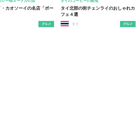
カレー味ヌードルの店
タイのコーヒーの産地
イ・カオソーイの名店「ポー
タイ北部の街チェンライのおしゃれカ
フェ４選
タイ
グルメ
グルメ