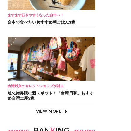
ますます行きやすくなった台中へ！
台中で食べたいおすすめ朝ごはん3選
台湾雑貨のセレクトショップが誕生
迪化街界隈の新スポット！「台湾日和」おすす
め台湾土産3選
VIEW MORE
RAN
K
ING