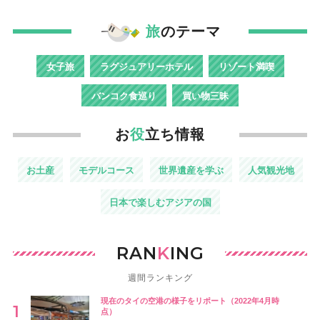
旅
のテーマ
女子旅
ラグジュアリーホテル
リゾート満喫
バンコク食巡り
買い物三昧
お
役
立ち情報
お土産
モデルコース
世界遺産を学ぶ
人気観光地
日本で楽しむアジアの国
RAN
K
ING
週間ランキング
現在のタイの空港の様子をリポート（2022年4月時
点）