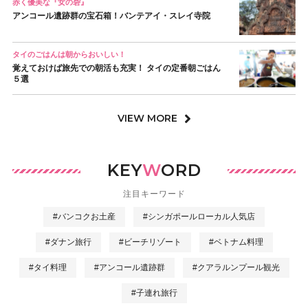
赤く優美な『女の砦』
アンコール遺跡群の宝石箱！バンテアイ・スレイ寺院
タイのごはんは朝からおいしい！
覚えておけば旅先での朝活も充実！ タイの定番朝ごはん
５選
VIEW MORE
KEY
W
ORD
注目キーワード
#バンコクお土産
#シンガポールローカル人気店
#ダナン旅行
#ビーチリゾート
#ベトナム料理
#タイ料理
#アンコール遺跡群
#クアラルンプール観光
#子連れ旅行