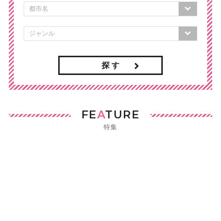
探 す
FE
A
TURE
特集