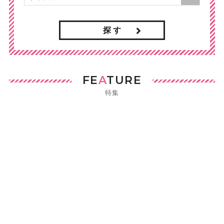
探 す
FE
A
TURE
特集