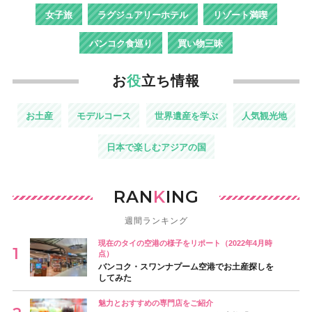
女子旅
ラグジュアリーホテル
リゾート満喫
バンコク食巡り
買い物三昧
お
役
立ち情報
お土産
モデルコース
世界遺産を学ぶ
人気観光地
日本で楽しむアジアの国
RAN
K
ING
週間ランキング
現在のタイの空港の様子をリポート（2022年4月時
点）
バンコク・スワンナプーム空港でお土産探しを
してみた
魅力とおすすめの専門店をご紹介