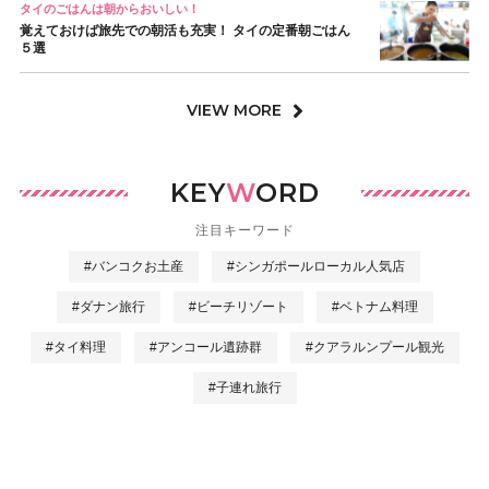
タイのごはんは朝からおいしい！
覚えておけば旅先での朝活も充実！ タイの定番朝ごはん
５選
VIEW MORE
KEY
W
ORD
注目キーワード
#バンコクお土産
#シンガポールローカル人気店
#ダナン旅行
#ビーチリゾート
#ベトナム料理
#タイ料理
#アンコール遺跡群
#クアラルンプール観光
#子連れ旅行