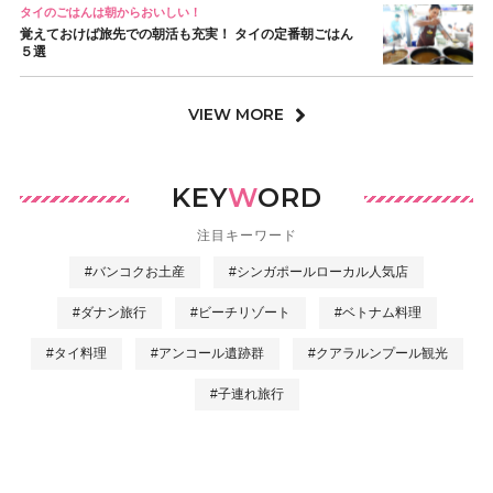
タイのごはんは朝からおいしい！
覚えておけば旅先での朝活も充実！ タイの定番朝ごはん
５選
VIEW MORE
KEY
W
ORD
注目キーワード
#バンコクお土産
#シンガポールローカル人気店
#ダナン旅行
#ビーチリゾート
#ベトナム料理
#タイ料理
#アンコール遺跡群
#クアラルンプール観光
#子連れ旅行