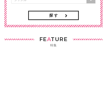
探 す
FE
A
TURE
特集