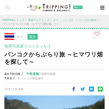
東南アジア
TRIPPING! トップ
東南アジアトップ
タイ
バンコク
バンコクの観光
バンコクからぶらり旅 ～ヒマワリ畑を探して～
タイ
観光
熱帯写真家フォトエッセイ
バンコクからぶらり旅 ～ヒマワリ畑
を探して～
AUTHOR /
中島貴義
| 熱帯写真家
TAG /
バンコク弾丸旅行
2016.12.29 更新