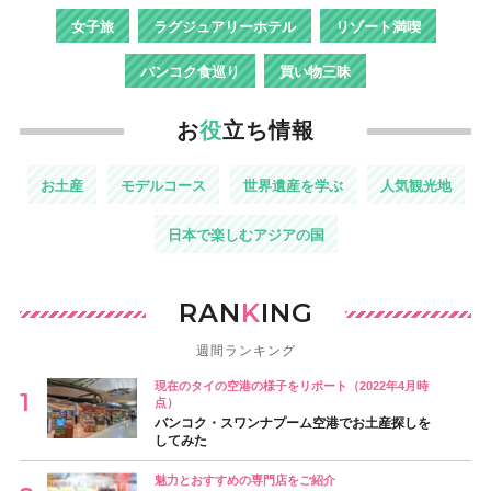
女子旅
ラグジュアリーホテル
リゾート満喫
バンコク食巡り
買い物三昧
お
役
立ち情報
お土産
モデルコース
世界遺産を学ぶ
人気観光地
日本で楽しむアジアの国
RAN
K
ING
週間ランキング
現在のタイの空港の様子をリポート（2022年4月時
点）
バンコク・スワンナプーム空港でお土産探しを
してみた
魅力とおすすめの専門店をご紹介