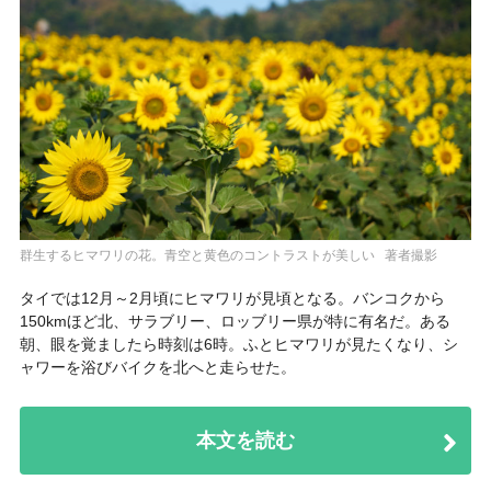
群生するヒマワリの花。青空と黄色のコントラストが美しい 著者撮影
タイでは12月～2月頃にヒマワリが見頃となる。バンコクから
150kmほど北、サラブリー、ロッブリー県が特に有名だ。ある
朝、眼を覚ましたら時刻は6時。ふとヒマワリが見たくなり、シ
ャワーを浴びバイクを北へと走らせた。
本文を読む