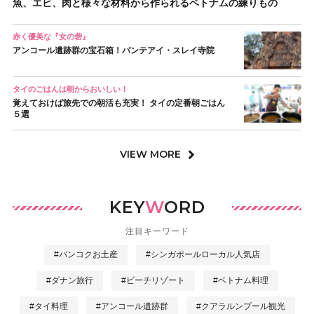
魚、エビ、肉と様々な材料から作られるベトナムの練りもの
赤く優美な『女の砦』
アンコール遺跡群の宝石箱！バンテアイ・スレイ寺院
タイのごはんは朝からおいしい！
覚えておけば旅先での朝活も充実！ タイの定番朝ごはん
５選
VIEW MORE
KEY
W
ORD
注目キーワード
#バンコクお土産
#シンガポールローカル人気店
#ダナン旅行
#ビーチリゾート
#ベトナム料理
#タイ料理
#アンコール遺跡群
#クアラルンプール観光