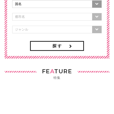
探 す
FE
A
TURE
特集