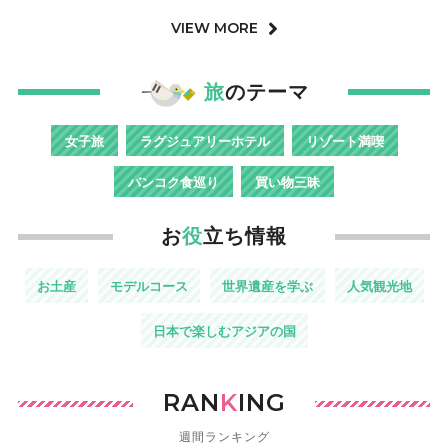
VIEW MORE
旅
のテーマ
女子旅
ラグジュアリーホテル
リゾート満喫
バンコク食巡り
買い物三昧
お
役
立ち情報
お土産
モデルコース
世界遺産を学ぶ
人気観光地
日本で楽しむアジアの国
RAN
K
ING
週間ランキング