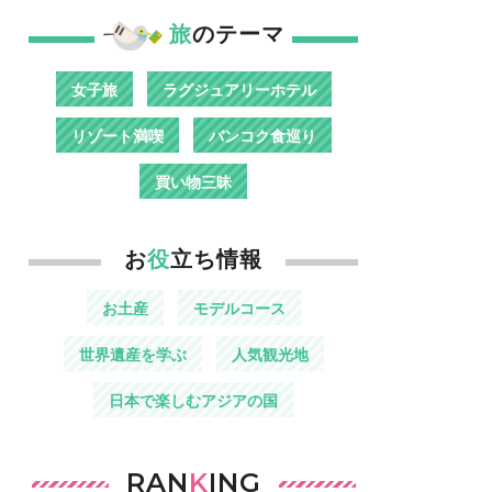
旅
のテーマ
女子旅
ラグジュアリーホテル
リゾート満喫
バンコク食巡り
買い物三昧
お
役
立ち情報
お土産
モデルコース
世界遺産を学ぶ
人気観光地
日本で楽しむアジアの国
RAN
K
ING