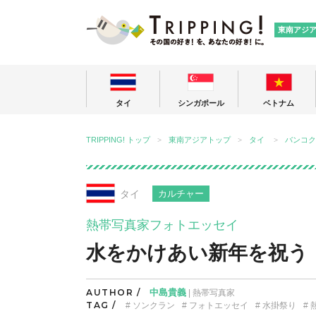
TRIPPING
東南アジ
タイ
シンガポール
ベトナム
TRIPPING! トップ
東南アジアトップ
タイ
バンコク
タイ
カルチャー
熱帯写真家フォトエッセイ
水をかけあい新年を祝う
AUTHOR /
中島貴義
| 熱帯写真家
TAG /
ソンクラン
フォトエッセイ
水掛祭り