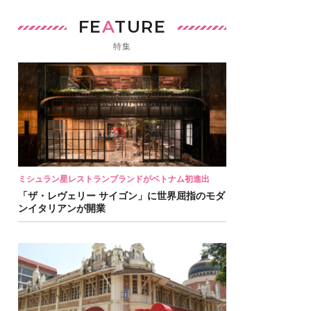
FE
A
TURE
特集
ミシュラン星レストランブランドがベトナム初進出
「ザ・レヴェリー サイゴン」に世界屈指のモダ
ンイタリアンが開業