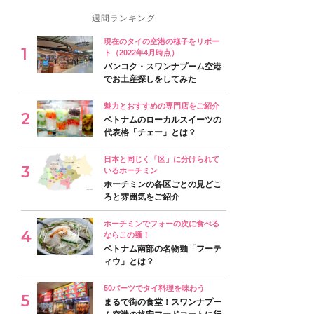
週間ランキング
現在のタイの空港の様子をリポー
ト（2022年4月時点）
バンコク・スワンナプーム空港
でお土産探しをしてみた
魅力とおすすめの専門店をご紹介
ベトナムのローカルスイーツの
代表格「チェー」とは？
日本と同じく「区」に分けられて
いるホーチミン
ホーチミンの各区ごとの見どこ
ろと雰囲気をご紹介
ホーチミンでフォーの次に食べる
ならこの麺！
ベトナム南部の名物麺「フーテ
ィウ」とは？
50バーツでタイ料理を味わう
まるで街の食堂！スワンナプー