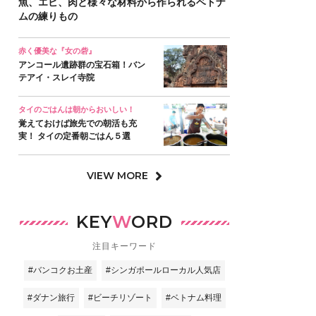
魚、エビ、肉と様々な材料から作られるベトナ
ムの練りもの
赤く優美な『女の砦』
アンコール遺跡群の宝石箱！バン
テアイ・スレイ寺院
タイのごはんは朝からおいしい！
覚えておけば旅先での朝活も充
実！ タイの定番朝ごはん５選
VIEW MORE
KEY
W
ORD
注目キーワード
#バンコクお土産
#シンガポールローカル人気店
#ダナン旅行
#ビーチリゾート
#ベトナム料理