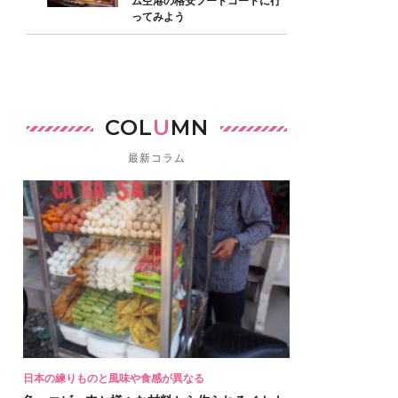
ム空港の格安フードコートに行
ってみよう
COL
U
MN
最新コラム
日本の練りものと風味や食感が異なる