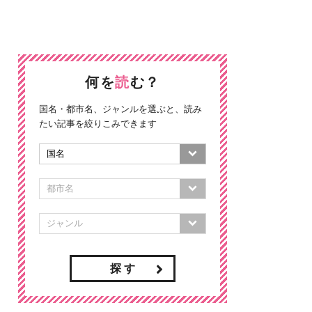
何を
読
む？
国名・都市名、ジャンルを選ぶと、読み
たい記事を絞りこみできます
探 す