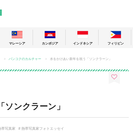
! 東南アジアの今が分かる旅の情報サイト
ア
マレーシア
カンボジア
インドネシア
フィリピン
バンコクのカルチャー
水をかけあい新年を祝う「ソンクラーン」
「ソンクラーン」
熱帯写真家
熱帯写真家フォトエッセイ