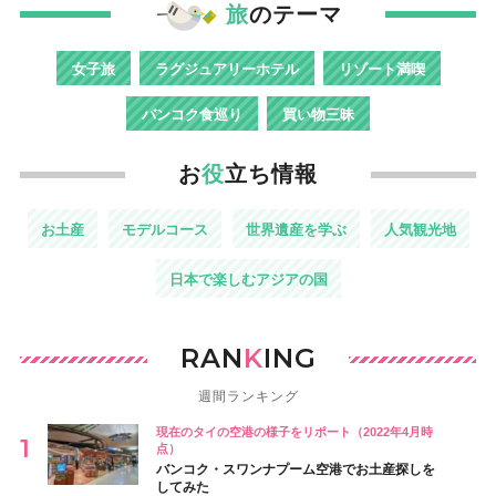
旅
のテーマ
女子旅
ラグジュアリーホテル
リゾート満喫
バンコク食巡り
買い物三昧
お
役
立ち情報
お土産
モデルコース
世界遺産を学ぶ
人気観光地
日本で楽しむアジアの国
RAN
K
ING
週間ランキング
現在のタイの空港の様子をリポート（2022年4月時
点）
バンコク・スワンナプーム空港でお土産探しを
してみた