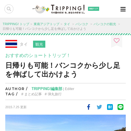
東南アジア
TRIPPING! トップ
東南アジアトップ
タイ
バンコク
バンコクの観光
日帰りも可能！バンコクから少し足を伸ばして出かけよう
タイ
観光
おすすめのショートトリップ！
日帰りも可能！バンコクから少し足
を伸ばして出かけよう
AUTHOR /
TRIPPING!編集部
| Editer
TAG /
まとめ記事
弾丸旅行
2015.7.25 更新