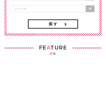
探 す
FE
A
TURE
特集