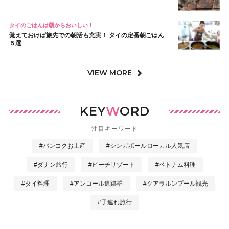
タイのごはんは朝からおいしい！
覚えておけば旅先での朝活も充実！ タイの定番朝ごはん
５選
VIEW MORE
KEY
W
ORD
注目キーワード
#バンコクお土産
#シンガポールローカル人気店
#ダナン旅行
#ビーチリゾート
#ベトナム料理
#タイ料理
#アンコール遺跡群
#クアラルンプール観光
#子連れ旅行