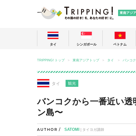
TRIPPING
東南アジ
タイ
シンガポール
ベトナム
TRIPPING! トップ
東南アジアトップ
タイ
バンコク
タイ
観光
バンコクから一番近い透
ン島〜
AUTHOR /
SATOMI
| タイヨガ講師