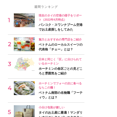
週間ランキング
現在のタイの空港の様子をリポー
ト（2022年4月時点）
バンコク・スワンナプーム空港
でお土産探しをしてみた
魅力とおすすめの専門店をご紹介
ベトナムのローカルスイーツの
代表格「チェー」とは？
日本と同じく「区」に分けられて
いるホーチミン
ホーチミンの各区ごとの見どこ
ろと雰囲気をご紹介
ホーチミンでフォーの次に食べる
ならこの麺！
ベトナム南部の名物麺「フーテ
ィウ」とは？
小分け包装が嬉しい
タイのお土産に最適！マンダリ