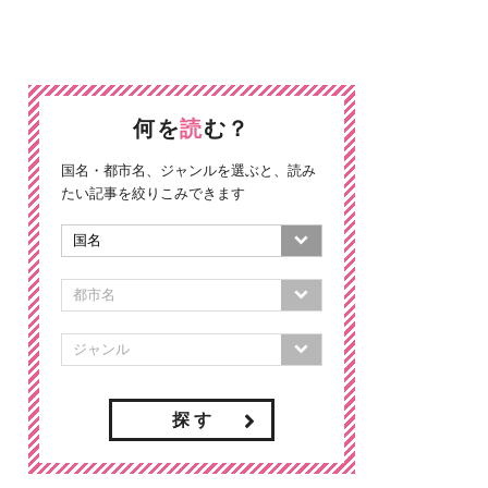
何を
読
む？
国名・都市名、ジャンルを選ぶと、読み
たい記事を絞りこみできます
探 す