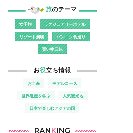
旅
のテーマ
女子旅
ラグジュアリーホテル
リゾート満喫
バンコク食巡り
買い物三昧
お
役
立ち情報
お土産
モデルコース
世界遺産を学ぶ
人気観光地
日本で楽しむアジアの国
RAN
K
ING