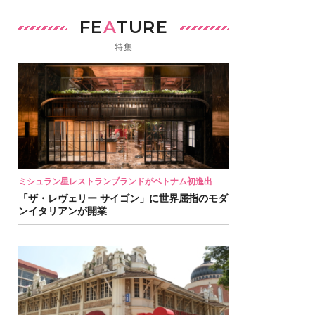
FE
A
TURE
特集
ミシュラン星レストランブランドがベトナム初進出
「ザ・レヴェリー サイゴン」に世界屈指のモダ
ンイタリアンが開業