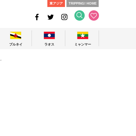
東アジア
TRIPPING! HOME
ブルネイ
ラオス
ミャンマー
〜