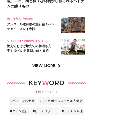
魚、エビ、肉と様々な材料から作られるベトナ
ムの練りもの
赤く優美な『女の砦』
アンコール遺跡群の宝石箱！バン
テアイ・スレイ寺院
タイのごはんは朝からおいしい！
覚えておけば旅先での朝活も充
実！ タイの定番朝ごはん５選
VIEW MORE
KEY
W
ORD
注目キーワード
#バンコクお土産
#シンガポールローカル人気店
#ダナン旅行
#ビーチリゾート
#ベトナム料理