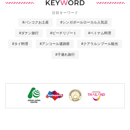
KEY
W
ORD
注目キーワード
#バンコクお土産
#シンガポールローカル人気店
#ダナン旅行
#ビーチリゾート
#ベトナム料理
#タイ料理
#アンコール遺跡群
#クアラルンプール観光
#子連れ旅行