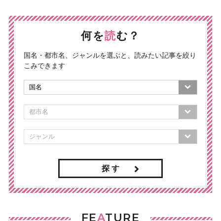
何を
読
む？
国名・都市名、ジャンルを選ぶと、読みたい記事を絞り
こみできます
探 す
FE
A
TURE