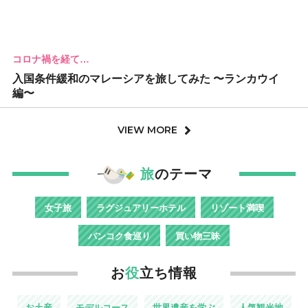
コロナ禍を経て…
入国条件緩和のマレーシアを旅してみた 〜ランカウイ
編〜
VIEW MORE
旅
のテーマ
女子旅
ラグジュアリーホテル
リゾート満喫
バンコク食巡り
買い物三昧
お
役
立ち情報
お土産
モデルコース
世界遺産を学ぶ
人気観光地