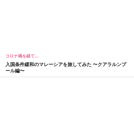
コロナ禍を経て…
入国条件緩和のマレーシアを旅してみた 〜クアラルンプ
ール編〜