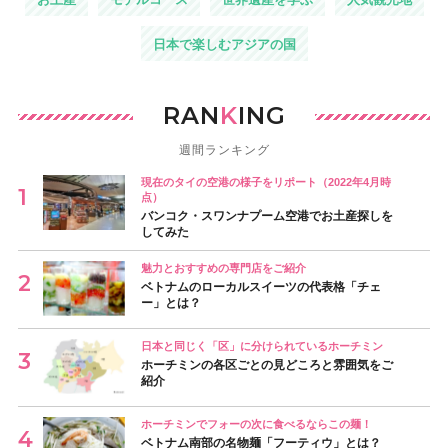
日本で楽しむアジアの国
RAN
K
ING
週間ランキング
現在のタイの空港の様子をリポート（2022年4月時
点）
バンコク・スワンナプーム空港でお土産探しを
してみた
魅力とおすすめの専門店をご紹介
ベトナムのローカルスイーツの代表格「チェ
ー」とは？
日本と同じく「区」に分けられているホーチミン
ホーチミンの各区ごとの見どころと雰囲気をご
紹介
ホーチミンでフォーの次に食べるならこの麺！
ベトナム南部の名物麺「フーティウ」とは？