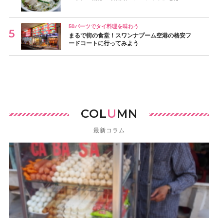
50バーツでタイ料理を味わう
まるで街の食堂！スワンナプーム空港の格安フ
ードコートに行ってみよう
COL
U
MN
最新コラム