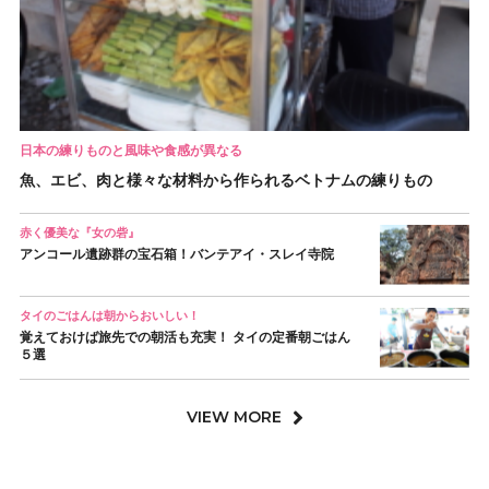
日本の練りものと風味や食感が異なる
魚、エビ、肉と様々な材料から作られるベトナムの練りもの
赤く優美な『女の砦』
アンコール遺跡群の宝石箱！バンテアイ・スレイ寺院
タイのごはんは朝からおいしい！
覚えておけば旅先での朝活も充実！ タイの定番朝ごはん
５選
VIEW MORE