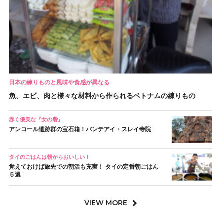
日本の練りものと風味や食感が異なる
魚、エビ、肉と様々な材料から作られるベトナムの練りもの
赤く優美な『女の砦』
アンコール遺跡群の宝石箱！バンテアイ・スレイ寺院
タイのごはんは朝からおいしい！
覚えておけば旅先での朝活も充実！ タイの定番朝ごはん
５選
VIEW MORE