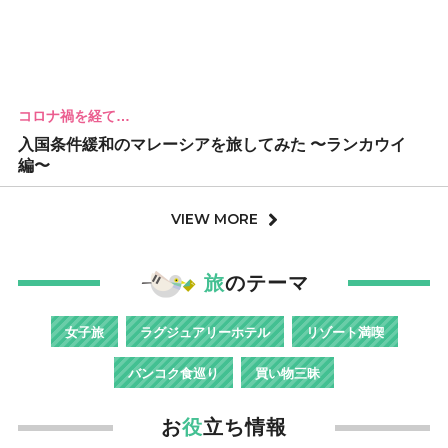
コロナ禍を経て…
入国条件緩和のマレーシアを旅してみた 〜ランカウイ
編〜
VIEW MORE
旅
のテーマ
女子旅
ラグジュアリーホテル
リゾート満喫
バンコク食巡り
買い物三昧
お
役
立ち情報