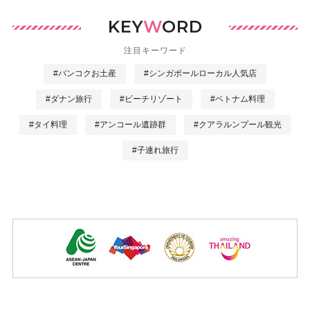
KEY
W
ORD
注目キーワード
#バンコクお土産
#シンガポールローカル人気店
#ダナン旅行
#ビーチリゾート
#ベトナム料理
#タイ料理
#アンコール遺跡群
#クアラルンプール観光
#子連れ旅行