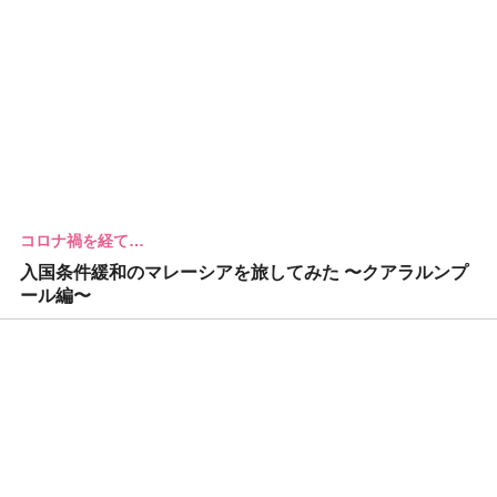
コロナ禍を経て…
入国条件緩和のマレーシアを旅してみた 〜クアラルンプ
ール編〜