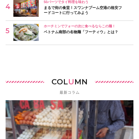
50バーツでタイ料理を味わう
まるで街の食堂！スワンナプーム空港の格安フ
ードコートに行ってみよう
ホーチミンでフォーの次に食べるならこの麺！
ベトナム南部の名物麺「フーティウ」とは？
COL
U
MN
最新コラム