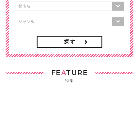
探 す
FE
A
TURE
特集