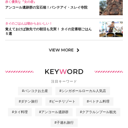
赤く優美な『女の砦』
アンコール遺跡群の宝石箱！バンテアイ・スレイ寺院
タイのごはんは朝からおいしい！
覚えておけば旅先での朝活も充実！ タイの定番朝ごはん
５選
VIEW MORE
KEY
W
ORD
注目キーワード
#バンコクお土産
#シンガポールローカル人気店
#ダナン旅行
#ビーチリゾート
#ベトナム料理
#タイ料理
#アンコール遺跡群
#クアラルンプール観光
#子連れ旅行