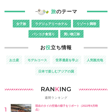
旅
のテーマ
女子旅
ラグジュアリーホテル
リゾート満喫
バンコク食巡り
買い物三昧
お
役
立ち情報
お土産
モデルコース
世界遺産を学ぶ
人気観光地
日本で楽しむアジアの国
RAN
K
ING
週間ランキング
現在のタイの空港の様子をリポート（2022年4月時
点）