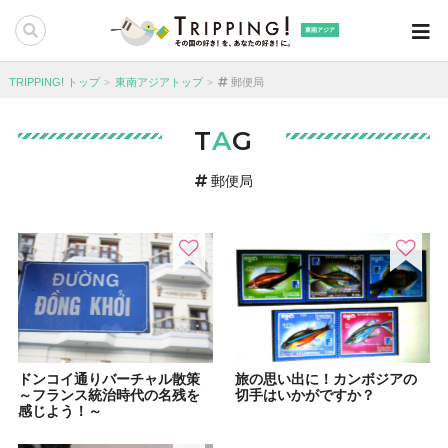
東南アジア
TRIPPING! トップ
東南アジアトップ
郵便局
T
A
G
郵便局
ドンコイ通りバーチャル散策
旅の思い出に！カンボジアの
～フランス統治時代の名残を
切手はいかがですか？
感じよう！～