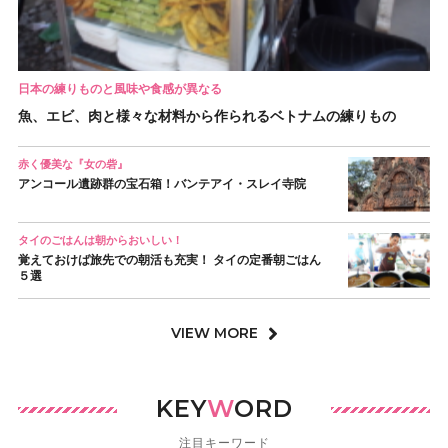
日本の練りものと風味や食感が異なる
魚、エビ、肉と様々な材料から作られるベトナムの練りもの
赤く優美な『女の砦』
アンコール遺跡群の宝石箱！バンテアイ・スレイ寺院
タイのごはんは朝からおいしい！
覚えておけば旅先での朝活も充実！ タイの定番朝ごはん
５選
VIEW MORE
KEY
W
ORD
注目キーワード