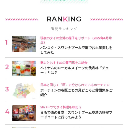
RAN
K
ING
週間ランキング
現在のタイの空港の様子をリポート（2022年4月時
点）
バンコク・スワンナプーム空港でお土産探しを
してみた
魅力とおすすめの専門店をご紹介
ベトナムのローカルスイーツの代表格「チェ
ー」とは？
日本と同じく「区」に分けられているホーチミン
ホーチミンの各区ごとの見どころと雰囲気をご
紹介
50バーツでタイ料理を味わう
まるで街の食堂！スワンナプーム空港の格安フ
ードコートに行ってみよう