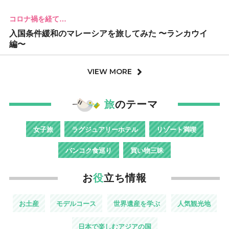
コロナ禍を経て…
入国条件緩和のマレーシアを旅してみた 〜ランカウイ
編〜
VIEW MORE
旅
のテーマ
女子旅
ラグジュアリーホテル
リゾート満喫
バンコク食巡り
買い物三昧
お
役
立ち情報
お土産
モデルコース
世界遺産を学ぶ
人気観光地
日本で楽しむアジアの国