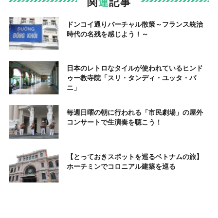
関
連
記事
ドンコイ通りバーチャル散策～フランス統治
時代の名残を感じよう！～
日本のレトロなタイルが使われているヒンド
ゥー教寺院「スリ・タンディ・ユッタ・パ
ニ」
毎週日曜の朝に行われる「市民劇場」の屋外
コンサートで生演奏を聴こう！
【とっておきスポットを巡るベトナムの旅】
ホーチミンでコロニアル建築を巡る