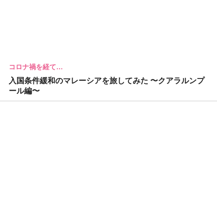
コロナ禍を経て…
入国条件緩和のマレーシアを旅してみた 〜クアラルンプ
ール編〜