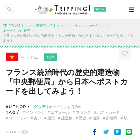
東南アジア
TRIPPING! トップ
東南アジアトップ
ベトナム
ホーチミン
ホーチミンの観光
フランス統治時代の歴史的建造物「中央郵便局」から日本へポストカードを出してみ
よう！
ベトナム
観光
フランス統治時代の歴史的建造物
「中央郵便局」から日本へポストカ
ードを出してみよう！
AUTHOR /
グッチ
| ホーチミン在住2年
TAG /
インドシナ
エアメール
フランス
ポストカード
ヨーロッパ
古い
建築
建造物
歴史
遺跡
郵便局
駅
2014.6.12 更新