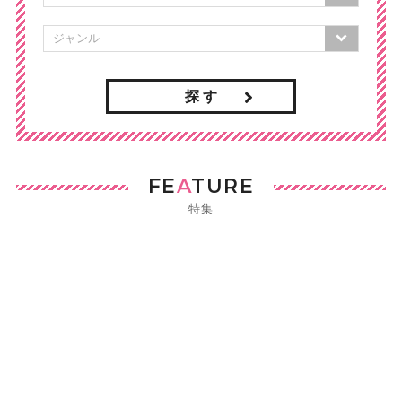
探 す
FE
A
TURE
特集