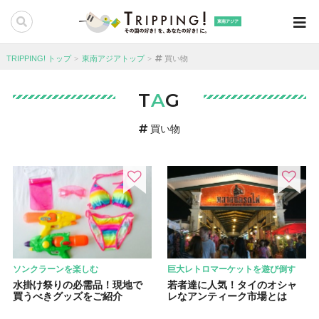
東南アジア
TRIPPING! トップ
東南アジアトップ
買い物
T
A
G
買い物
ソンクラーンを楽しむ
巨大レトロマーケットを遊び倒す
水掛け祭りの必需品！現地で
若者達に人気！タイのオシャ
買うべきグッズをご紹介
レなアンティーク市場とは