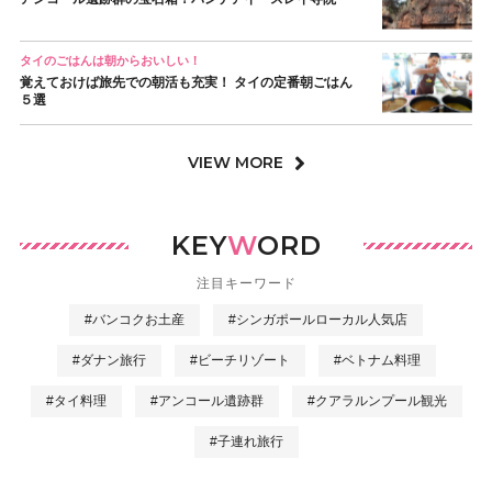
タイのごはんは朝からおいしい！
覚えておけば旅先での朝活も充実！ タイの定番朝ごはん
５選
VIEW MORE
KEY
W
ORD
注目キーワード
#バンコクお土産
#シンガポールローカル人気店
#ダナン旅行
#ビーチリゾート
#ベトナム料理
#タイ料理
#アンコール遺跡群
#クアラルンプール観光
#子連れ旅行