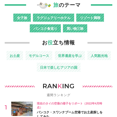
旅
のテーマ
女子旅
ラグジュアリーホテル
リゾート満喫
バンコク食巡り
買い物三昧
お
役
立ち情報
お土産
モデルコース
世界遺産を学ぶ
人気観光地
日本で楽しむアジアの国
RAN
K
ING
週間ランキング
現在のタイの空港の様子をリポート（2022年4月時
点）
バンコク・スワンナプーム空港でお土産探しを
してみた