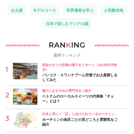
お土産
モデルコース
世界遺産を学ぶ
人気観光地
日本で楽しむアジアの国
RAN
K
ING
週間ランキング
現在のタイの空港の様子をリポート（2022年4月時
点）
バンコク・スワンナプーム空港でお土産探しを
してみた
魅力とおすすめの専門店をご紹介
ベトナムのローカルスイーツの代表格「チェ
ー」とは？
日本と同じく「区」に分けられているホーチミン
ホーチミンの各区ごとの見どころと雰囲気をご
紹介