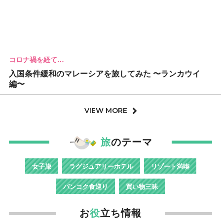
コロナ禍を経て…
入国条件緩和のマレーシアを旅してみた 〜ランカウイ
編〜
VIEW MORE
旅
のテーマ
女子旅
ラグジュアリーホテル
リゾート満喫
バンコク食巡り
買い物三昧
お
役
立ち情報