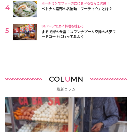
ホーチミンでフォーの次に食べるならこの麺！
ベトナム南部の名物麺「フーティウ」とは？
50バーツでタイ料理を味わう
まるで街の食堂！スワンナプーム空港の格安フ
ードコートに行ってみよう
COL
U
MN
最新コラム