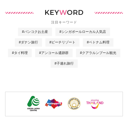
KEY
W
ORD
注目キーワード
#バンコクお土産
#シンガポールローカル人気店
#ダナン旅行
#ビーチリゾート
#ベトナム料理
#タイ料理
#アンコール遺跡群
#クアラルンプール観光
#子連れ旅行