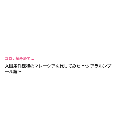
コロナ禍を経て…
入国条件緩和のマレーシアを旅してみた 〜クアラルンプ
ール編〜