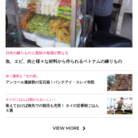
日本の練りものと風味や食感が異なる
魚、エビ、肉と様々な材料から作られるベトナムの練りもの
赤く優美な『女の砦』
アンコール遺跡群の宝石箱！バンテアイ・スレイ寺院
タイのごはんは朝からおいしい！
覚えておけば旅先での朝活も充実！ タイの定番朝ごはん
５選
VIEW MORE