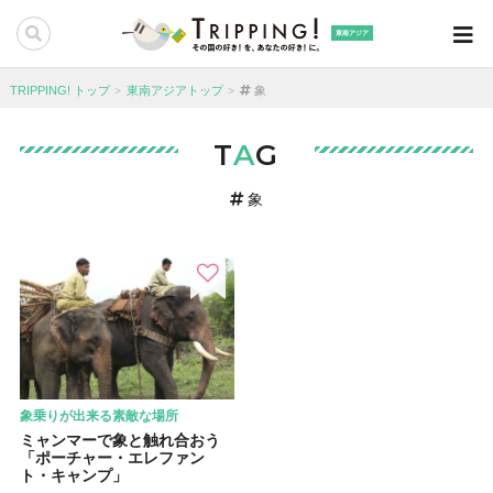
東南アジア
TRIPPING! トップ
東南アジアトップ
象
T
A
G
象
象乗りが出来る素敵な場所
ミャンマーで象と触れ合おう
「ポーチャー・エレファン
ト・キャンプ」