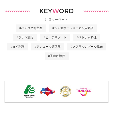
KEY
W
ORD
注目キーワード
#バンコクお土産
#シンガポールローカル人気店
#ダナン旅行
#ビーチリゾート
#ベトナム料理
#タイ料理
#アンコール遺跡群
#クアラルンプール観光
#子連れ旅行