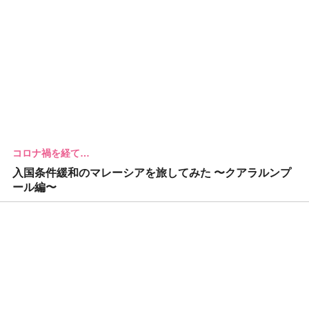
コロナ禍を経て…
入国条件緩和のマレーシアを旅してみた 〜クアラルンプ
ール編〜