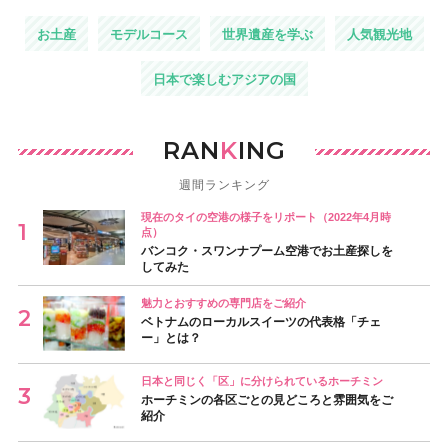
お土産
モデルコース
世界遺産を学ぶ
人気観光地
日本で楽しむアジアの国
RAN
K
ING
週間ランキング
現在のタイの空港の様子をリポート（2022年4月時
点）
バンコク・スワンナプーム空港でお土産探しを
してみた
魅力とおすすめの専門店をご紹介
ベトナムのローカルスイーツの代表格「チェ
ー」とは？
日本と同じく「区」に分けられているホーチミン
ホーチミンの各区ごとの見どころと雰囲気をご
紹介