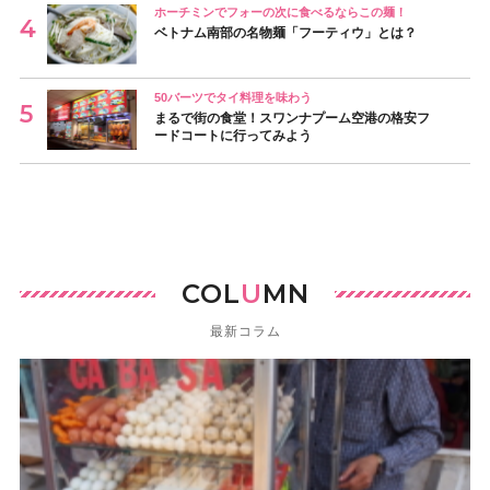
ホーチミンでフォーの次に食べるならこの麺！
ベトナム南部の名物麺「フーティウ」とは？
50バーツでタイ料理を味わう
まるで街の食堂！スワンナプーム空港の格安フ
ードコートに行ってみよう
COL
U
MN
最新コラム