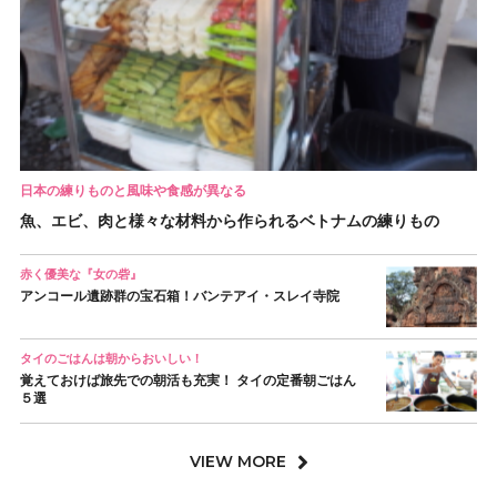
日本の練りものと風味や食感が異なる
魚、エビ、肉と様々な材料から作られるベトナムの練りもの
赤く優美な『女の砦』
アンコール遺跡群の宝石箱！バンテアイ・スレイ寺院
タイのごはんは朝からおいしい！
覚えておけば旅先での朝活も充実！ タイの定番朝ごはん
５選
VIEW MORE