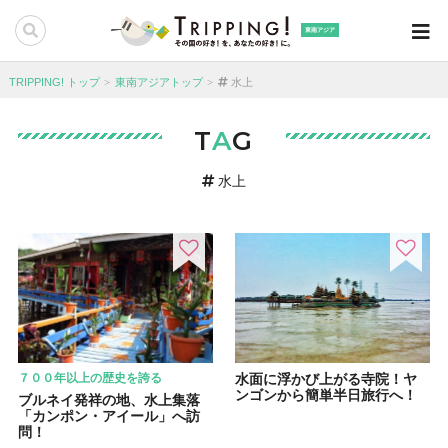
東南アジア
TRIPPING! トップ
東南アジアトップ
水上
T
A
G
水上
７００年以上の歴史を誇る
水面に浮かび上がる寺院！ヤ
ンゴンから簡単半日旅行へ！
ブルネイ発祥の地、水上集落
「カンポン・アイール」へ訪
問！