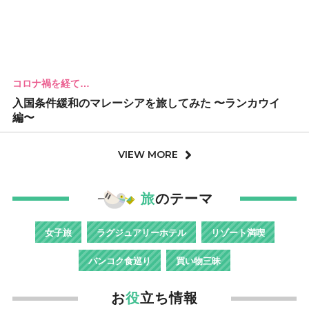
コロナ禍を経て…
入国条件緩和のマレーシアを旅してみた 〜ランカウイ
編〜
VIEW MORE
旅
のテーマ
女子旅
ラグジュアリーホテル
リゾート満喫
バンコク食巡り
買い物三昧
お
役
立ち情報