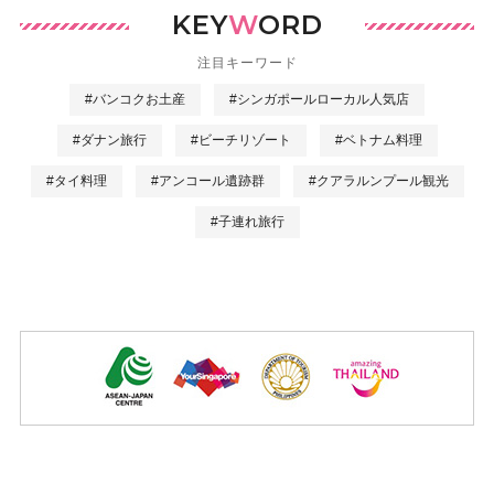
KEY
W
ORD
注目キーワード
#バンコクお土産
#シンガポールローカル人気店
#ダナン旅行
#ビーチリゾート
#ベトナム料理
#タイ料理
#アンコール遺跡群
#クアラルンプール観光
#子連れ旅行