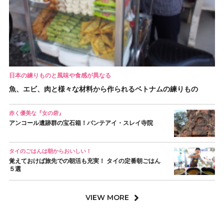
日本の練りものと風味や食感が異なる
魚、エビ、肉と様々な材料から作られるベトナムの練りもの
赤く優美な『女の砦』
アンコール遺跡群の宝石箱！バンテアイ・スレイ寺院
タイのごはんは朝からおいしい！
覚えておけば旅先での朝活も充実！ タイの定番朝ごはん
５選
VIEW MORE