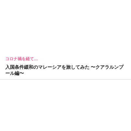
コロナ禍を経て…
入国条件緩和のマレーシアを旅してみた 〜クアラルンプ
ール編〜