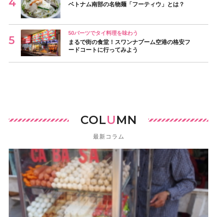
ベトナム南部の名物麺「フーティウ」とは？
50バーツでタイ料理を味わう
まるで街の食堂！スワンナプーム空港の格安フ
ードコートに行ってみよう
COL
U
MN
最新コラム