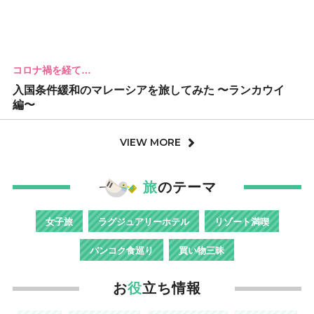
コロナ禍を経て…
入国条件緩和のマレーシアを旅してみた 〜ランカウイ
編〜
VIEW MORE
旅
のテーマ
女子旅
ラグジュアリーホテル
リゾート満喫
バンコク食巡り
買い物三昧
お
役
立ち情報