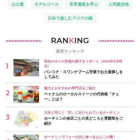
お土産
モデルコース
世界遺産を学ぶ
人気観光地
日本で楽しむアジアの国
RAN
K
ING
週間ランキング
現在のタイの空港の様子をリポート（2022年4月時
点）
バンコク・スワンナプーム空港でお土産探しを
してみた
魅力とおすすめの専門店をご紹介
ベトナムのローカルスイーツの代表格「チェ
ー」とは？
日本と同じく「区」に分けられているホーチミン
ホーチミンの各区ごとの見どころと雰囲気をご
紹介
ホーチミンでフォーの次に食べるならこの麺！