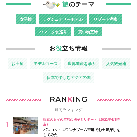
旅
のテーマ
女子旅
ラグジュアリーホテル
リゾート満喫
バンコク食巡り
買い物三昧
お
役
立ち情報
お土産
モデルコース
世界遺産を学ぶ
人気観光地
日本で楽しむアジアの国
RAN
K
ING
週間ランキング
現在のタイの空港の様子をリポート（2022年4月時
点）
バンコク・スワンナプーム空港でお土産探しを
してみた