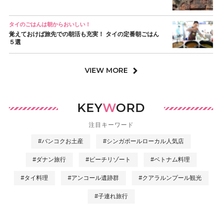
タイのごはんは朝からおいしい！
覚えておけば旅先での朝活も充実！ タイの定番朝ごはん
５選
VIEW MORE
KEY
W
ORD
注目キーワード
#バンコクお土産
#シンガポールローカル人気店
#ダナン旅行
#ビーチリゾート
#ベトナム料理
#タイ料理
#アンコール遺跡群
#クアラルンプール観光
#子連れ旅行