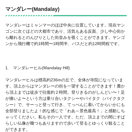
マンダレー(Mandalay)
マンダレーはミャンマーのほぼ中央に位置しています。現在ヤン
ゴンに次ぐほどの大都市であり、活気もある反面、少し中心街か
ら離れるとのんびりとした街並みを覗くことができます。ヤンゴ
ンから飛行機で約1時間〜1時間半、バスだと約12時間程です。
1. マンダレーヒル(Mandalay Hill)
マンダレーヒルは標高約236mの丘で、全体が寺院になっていま
す。頂上からはマンダレーの街を一望することができます！麓か
ら頂上までは徒歩で往復約２時間。登りきるのがしんどい〜！足
が痛いよ〜という方は乗り合いタクシーやバイタク（バイクタク
シー）で、サーっと登って行き、てっぺんに着いてからいかにも
全部登りましたよ！的な感じで「わあ～景色最高！」と感動しち
ゃってください。私もその一人です。ただ、頂上までの間にすば
らしい仏像が幾つもありますので歩いて登るとゆっくり観ること
ができます。