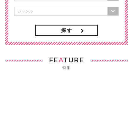
探 す
FE
A
TURE
特集