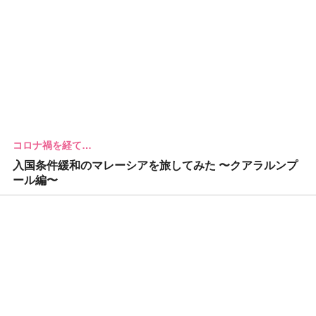
コロナ禍を経て…
入国条件緩和のマレーシアを旅してみた 〜クアラルンプ
ール編〜