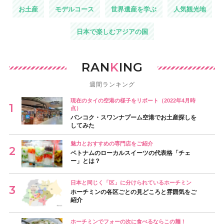
お土産
モデルコース
世界遺産を学ぶ
人気観光地
日本で楽しむアジアの国
RAN
K
ING
週間ランキング
現在のタイの空港の様子をリポート（2022年4月時
点）
バンコク・スワンナプーム空港でお土産探しを
してみた
魅力とおすすめの専門店をご紹介
ベトナムのローカルスイーツの代表格「チェ
ー」とは？
日本と同じく「区」に分けられているホーチミン
ホーチミンの各区ごとの見どころと雰囲気をご
紹介
ホーチミンでフォーの次に食べるならこの麺！