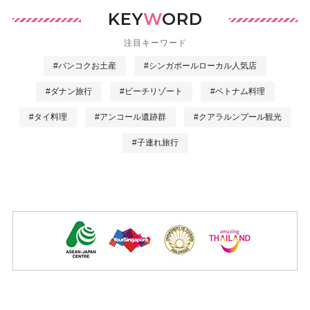
KEY
W
ORD
注目キーワード
#バンコクお土産
#シンガポールローカル人気店
#ダナン旅行
#ビーチリゾート
#ベトナム料理
#タイ料理
#アンコール遺跡群
#クアラルンプール観光
#子連れ旅行