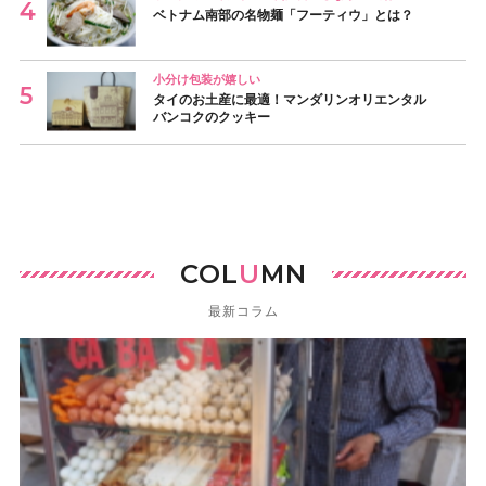
ベトナム南部の名物麺「フーティウ」とは？
小分け包装が嬉しい
タイのお土産に最適！マンダリンオリエンタル
バンコクのクッキー
COL
U
MN
最新コラム