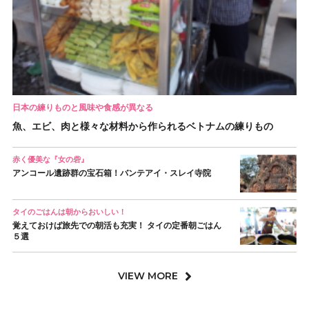
日本の練りものと風味や食感が異なる
魚、エビ、肉と様々な材料から作られるベトナムの練りもの
赤く優美な『女の砦』
アンコール遺跡群の宝石箱！バンテアイ・スレイ寺院
タイのごはんは朝からおいしい！
覚えておけば旅先での朝活も充実！ タイの定番朝ごはん
５選
VIEW MORE