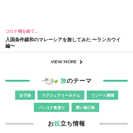
コロナ禍を経て…
入国条件緩和のマレーシアを旅してみた 〜ランカウイ
編〜
VIEW MORE
旅
のテーマ
女子旅
ラグジュアリーホテル
リゾート満喫
バンコク食巡り
買い物三昧
お
役
立ち情報