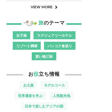
VIEW MORE
旅
のテーマ
女子旅
ラグジュアリーホテル
リゾート満喫
バンコク食巡り
買い物三昧
お
役
立ち情報
お土産
モデルコース
世界遺産を学ぶ
人気観光地
日本で楽しむアジアの国