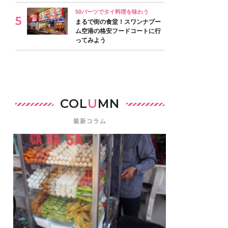
50バーツでタイ料理を味わう
まるで街の食堂！スワンナプー
ム空港の格安フードコートに行
ってみよう
COL
U
MN
最新コラム