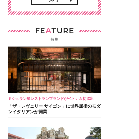
FE
A
TURE
特集
ミシュラン星レストランブランドがベトナム初進出
「ザ・レヴェリー サイゴン」に世界屈指のモダ
ンイタリアンが開業