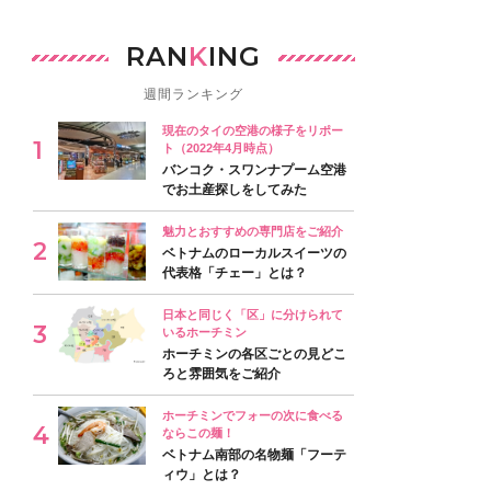
RAN
K
ING
週間ランキング
現在のタイの空港の様子をリポー
ト（2022年4月時点）
バンコク・スワンナプーム空港
でお土産探しをしてみた
魅力とおすすめの専門店をご紹介
ベトナムのローカルスイーツの
代表格「チェー」とは？
日本と同じく「区」に分けられて
いるホーチミン
ホーチミンの各区ごとの見どこ
ろと雰囲気をご紹介
ホーチミンでフォーの次に食べる
ならこの麺！
ベトナム南部の名物麺「フーテ
ィウ」とは？