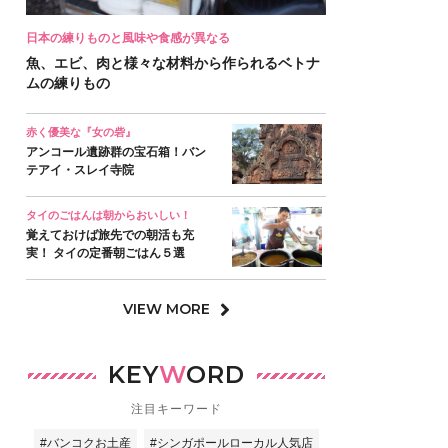
日本の練りものと風味や食感が異なる
魚、エビ、肉と様々な材料から作られるベトナ
ムの練りもの
赤く優美な『女の砦』
アンコール遺跡群の宝石箱！バン
テアイ・スレイ寺院
タイのごはんは朝からおいしい！
覚えておけば旅先での朝活も充
実！ タイの定番朝ごはん５選
VIEW MORE
KEY
W
ORD
注目キーワード
#バンコクお土産
#シンガポールローカル人気店