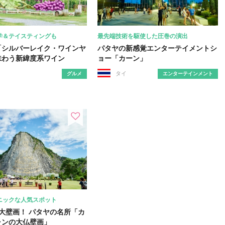
学＆テイスティングも
最先端技術を駆使した圧巻の演出
「シルバーレイク・ワインヤ
パタヤの新感覚エンターテイメントシ
味わう新緯度系ワイン
ョー「カーン」
タイ
グルメ
エンターテインメント
ニックな人気スポット
巨大壁画！ パタヤの名所「カ
ャンの大仏壁画」