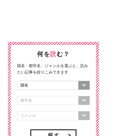
何を
読
む？
国名・都市名、ジャンルを選ぶと、読み
たい記事を絞りこみできます
探 す