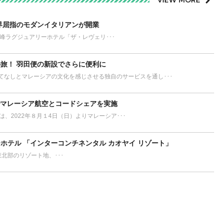
界屈指のモダンイタリアンが開業
が誇る最高峰ラグジュアリーホテル「ザ・レヴェリ･･･
旅！ 羽田便の新設でさらに便利に
てなしとマレーシアの文化を感じさせる独自のサービスを通し･･･
でマレーシア航空とコードシェアを実施
L）は、2022年８月１4日（日）よりマレーシア･･･
ホテル 「インターコンチネンタル カオヤイ リゾート」
ort タイ東北部のリゾート地、･･･