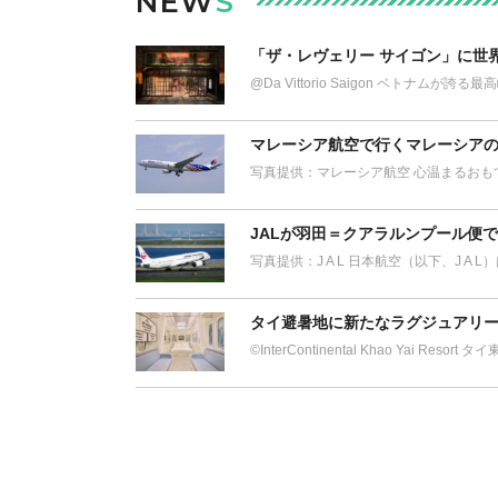
NEW
S
「ザ・レヴェリー サイゴン」に世
@Da Vittorio Saigon ベトナム
マレーシア航空で行くマレーシアの
写真提供：マレーシア航空 心温まるおも
JALが羽田＝クアラルンプール便
写真提供：J A L 日本航空（以下、J A 
タイ避暑地に新たなラグジュアリー
©︎InterContinental Khao Yai Res