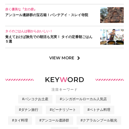
赤く優美な『女の砦』
アンコール遺跡群の宝石箱！バンテアイ・スレイ寺院
タイのごはんは朝からおいしい！
覚えておけば旅先での朝活も充実！ タイの定番朝ごはん
５選
VIEW MORE
KEY
W
ORD
注目キーワード
#バンコクお土産
#シンガポールローカル人気店
#ダナン旅行
#ビーチリゾート
#ベトナム料理
#タイ料理
#アンコール遺跡群
#クアラルンプール観光