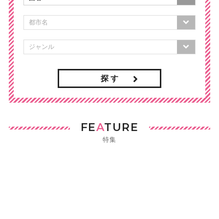
探 す
FE
A
TURE
特集