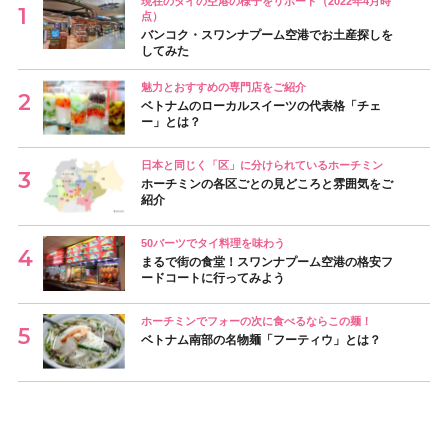
現在のタイの空港の様子をリポート（2022年4月時
点）
バンコク・スワンナプーム空港でお土産探しを
してみた
魅力とおすすめの専門店をご紹介
ベトナムのローカルスイーツの代表格「チェ
ー」とは？
日本と同じく「区」に分けられているホーチミン
ホーチミンの各区ごとの見どころと雰囲気をご
紹介
50バーツでタイ料理を味わう
まるで街の食堂！スワンナプーム空港の格安フ
ードコートに行ってみよう
ホーチミンでフォーの次に食べるならこの麺！
ベトナム南部の名物麺「フーティウ」とは？