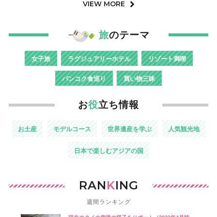
VIEW MORE
旅
のテーマ
女子旅
ラグジュアリーホテル
リゾート満喫
バンコク食巡り
買い物三昧
お
役
立ち情報
お土産
モデルコース
世界遺産を学ぶ
人気観光地
日本で楽しむアジアの国
RAN
K
ING
週間ランキング