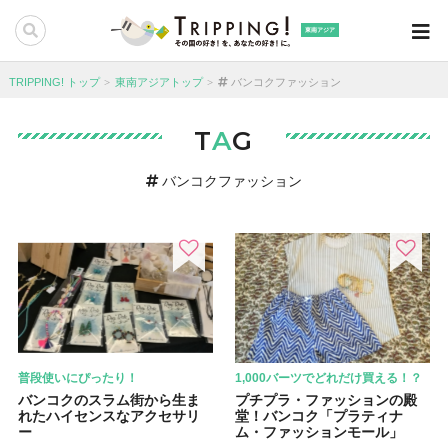
東南アジア
TRIPPING! トップ
東南アジアトップ
バンコクファッション
T
A
G
バンコクファッション
普段使いにぴったり！
1,000バーツでどれだけ買える！？
バンコクのスラム街から生ま
プチプラ・ファッションの殿
れたハイセンスなアクセサリ
堂！バンコク「プラティナ
ー
ム・ファッションモール」