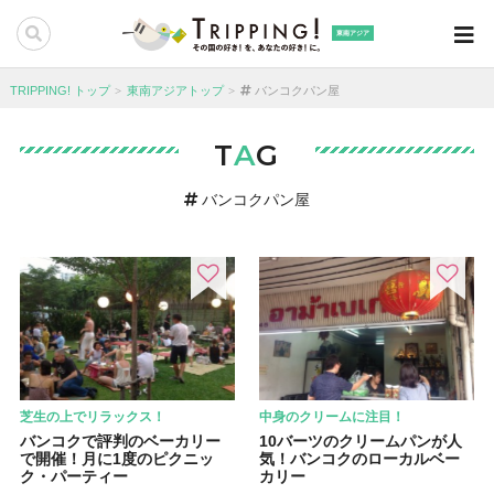
東南アジア
TRIPPING! トップ
東南アジアトップ
バンコクパン屋
T
A
G
バンコクパン屋
芝生の上でリラックス！
中身のクリームに注目！
バンコクで評判のベーカリー
10バーツのクリームパンが人
で開催！月に1度のピクニッ
気！バンコクのローカルベー
ク・パーティー
カリー