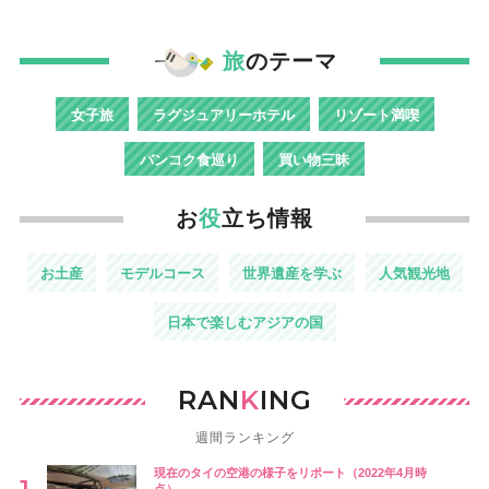
旅
のテーマ
女子旅
ラグジュアリーホテル
リゾート満喫
バンコク食巡り
買い物三昧
お
役
立ち情報
お土産
モデルコース
世界遺産を学ぶ
人気観光地
日本で楽しむアジアの国
RAN
K
ING
週間ランキング
現在のタイの空港の様子をリポート（2022年4月時