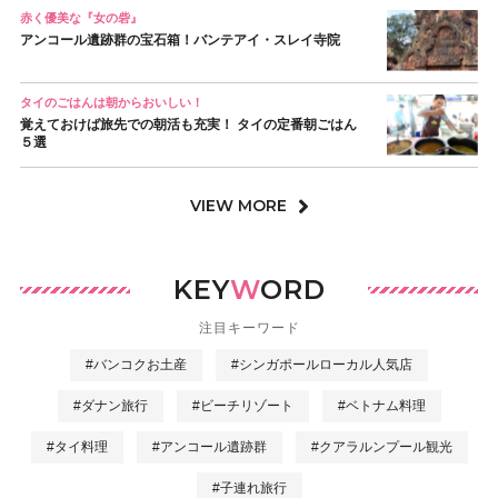
赤く優美な『女の砦』
アンコール遺跡群の宝石箱！バンテアイ・スレイ寺院
タイのごはんは朝からおいしい！
覚えておけば旅先での朝活も充実！ タイの定番朝ごはん
５選
VIEW MORE
KEY
W
ORD
注目キーワード
#バンコクお土産
#シンガポールローカル人気店
#ダナン旅行
#ビーチリゾート
#ベトナム料理
#タイ料理
#アンコール遺跡群
#クアラルンプール観光
#子連れ旅行