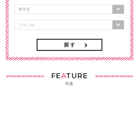
探 す
FE
A
TURE
特集