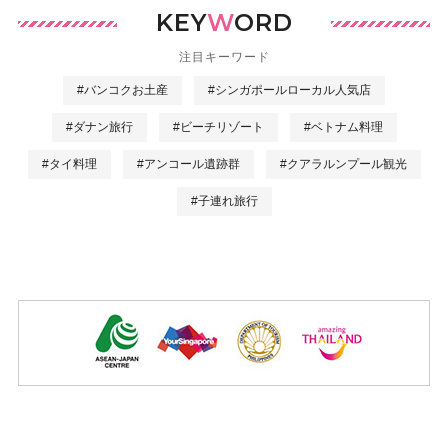
KEY
W
ORD
注目キーワード
#バンコクお土産
#シンガポールローカル人気店
#ダナン旅行
#ビーチリゾート
#ベトナム料理
#タイ料理
#アンコール遺跡群
#クアラルンプール観光
#子連れ旅行