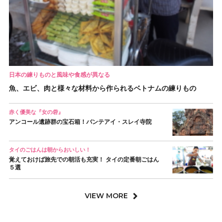
日本の練りものと風味や食感が異なる
魚、エビ、肉と様々な材料から作られるベトナムの練りもの
赤く優美な『女の砦』
アンコール遺跡群の宝石箱！バンテアイ・スレイ寺院
タイのごはんは朝からおいしい！
覚えておけば旅先での朝活も充実！ タイの定番朝ごはん
５選
VIEW MORE