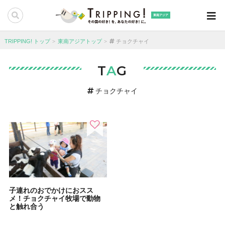
東南アジア
TRIPPING! トップ
東南アジアトップ
チョクチャイ
T
A
G
チョクチャイ
子連れのおでかけにおスス
メ！チョクチャイ牧場で動物
と触れ合う