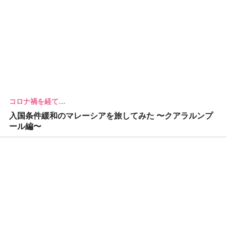
コロナ禍を経て…
入国条件緩和のマレーシアを旅してみた 〜クアラルンプ
ール編〜