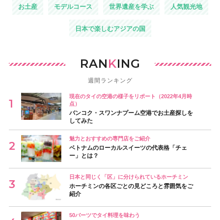
お土産
モデルコース
世界遺産を学ぶ
人気観光地
日本で楽しむアジアの国
RAN
K
ING
週間ランキング
現在のタイの空港の様子をリポート（2022年4月時
点）
バンコク・スワンナプーム空港でお土産探しを
してみた
魅力とおすすめの専門店をご紹介
ベトナムのローカルスイーツの代表格「チェ
ー」とは？
日本と同じく「区」に分けられているホーチミン
ホーチミンの各区ごとの見どころと雰囲気をご
紹介
50バーツでタイ料理を味わう