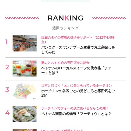
RAN
K
ING
週間ランキング
現在のタイの空港の様子をリポート（2022年4月時
点）
バンコク・スワンナプーム空港でお土産探しを
してみた
魅力とおすすめの専門店をご紹介
ベトナムのローカルスイーツの代表格「チェ
ー」とは？
日本と同じく「区」に分けられているホーチミン
ホーチミンの各区ごとの見どころと雰囲気をご
紹介
ホーチミンでフォーの次に食べるならこの麺！
ベトナム南部の名物麺「フーティウ」とは？
50バーツでタイ料理を味わう