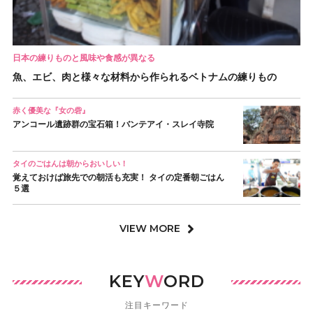
日本の練りものと風味や食感が異なる
魚、エビ、肉と様々な材料から作られるベトナムの練りもの
赤く優美な『女の砦』
アンコール遺跡群の宝石箱！バンテアイ・スレイ寺院
タイのごはんは朝からおいしい！
覚えておけば旅先での朝活も充実！ タイの定番朝ごはん
５選
VIEW MORE
KEY
W
ORD
注目キーワード