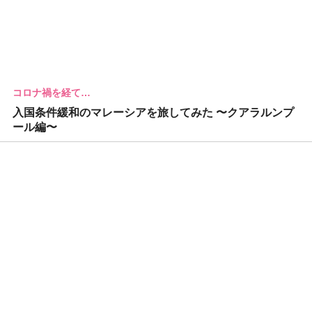
コロナ禍を経て…
入国条件緩和のマレーシアを旅してみた 〜クアラルンプ
ール編〜