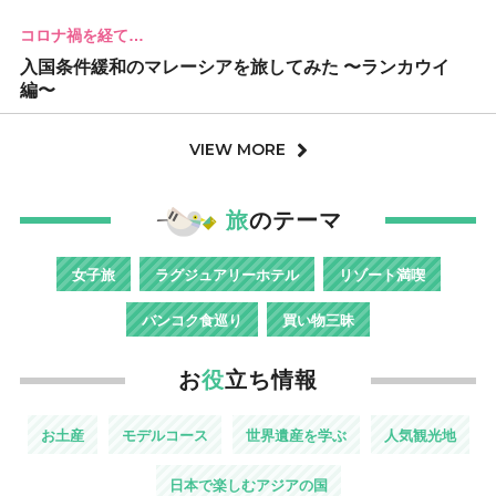
コロナ禍を経て…
入国条件緩和のマレーシアを旅してみた 〜ランカウイ
編〜
VIEW MORE
旅
のテーマ
女子旅
ラグジュアリーホテル
リゾート満喫
バンコク食巡り
買い物三昧
お
役
立ち情報
お土産
モデルコース
世界遺産を学ぶ
人気観光地
日本で楽しむアジアの国