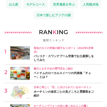
お土産
モデルコース
世界遺産を学ぶ
人気観光地
日本で楽しむアジアの国
RAN
K
ING
週間ランキング
現在のタイの空港の様子をリポート（2022年4月時
点）
バンコク・スワンナプーム空港でお土産探しを
してみた
魅力とおすすめの専門店をご紹介
ベトナムのローカルスイーツの代表格「チェ
ー」とは？
日本と同じく「区」に分けられているホーチミン
ホーチミンの各区ごとの見どころと雰囲気をご
紹介
ホーチミンでフォーの次に食べるならこの麺！