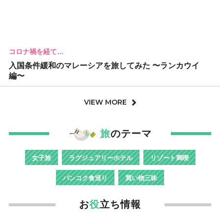
コロナ禍を経て…
入国条件緩和のマレーシアを旅してみた 〜ランカウイ
編〜
VIEW MORE
旅
のテーマ
女子旅
ラグジュアリーホテル
リゾート満喫
バンコク食巡り
買い物三昧
お
役
立ち情報