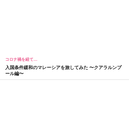
コロナ禍を経て…
入国条件緩和のマレーシアを旅してみた 〜クアラルンプ
ール編〜