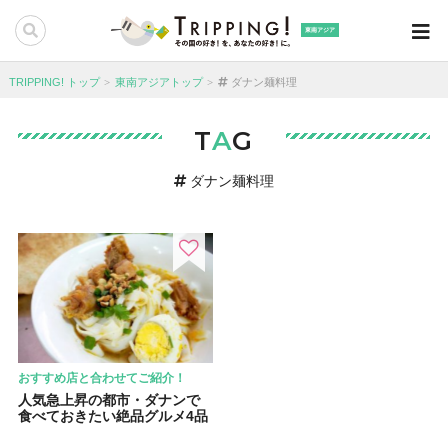
東南アジア
TRIPPING! トップ
東南アジアトップ
ダナン麺料理
T
A
G
ダナン麺料理
おすすめ店と合わせてご紹介！
人気急上昇の都市・ダナンで
食べておきたい絶品グルメ4品