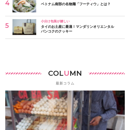
ベトナム南部の名物麺「フーティウ」とは？
小分け包装が嬉しい
タイのお土産に最適！マンダリンオリエンタル
バンコクのクッキー
COL
U
MN
最新コラム