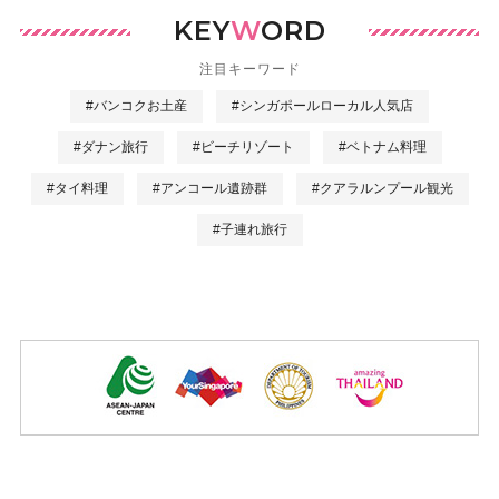
KEY
W
ORD
注目キーワード
#バンコクお土産
#シンガポールローカル人気店
#ダナン旅行
#ビーチリゾート
#ベトナム料理
#タイ料理
#アンコール遺跡群
#クアラルンプール観光
#子連れ旅行