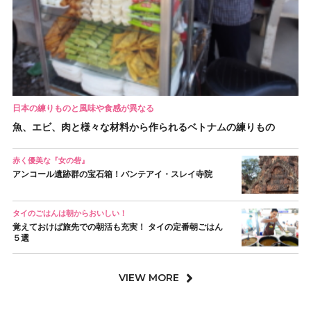
日本の練りものと風味や食感が異なる
魚、エビ、肉と様々な材料から作られるベトナムの練りもの
赤く優美な『女の砦』
アンコール遺跡群の宝石箱！バンテアイ・スレイ寺院
タイのごはんは朝からおいしい！
覚えておけば旅先での朝活も充実！ タイの定番朝ごはん
５選
VIEW MORE