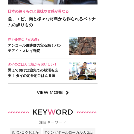
日本の練りものと風味や食感が異なる
魚、エビ、肉と様々な材料から作られるベトナ
ムの練りもの
赤く優美な『女の砦』
アンコール遺跡群の宝石箱！バン
テアイ・スレイ寺院
タイのごはんは朝からおいしい！
覚えておけば旅先での朝活も充
実！ タイの定番朝ごはん５選
VIEW MORE
KEY
W
ORD
注目キーワード
#バンコクお土産
#シンガポールローカル人気店