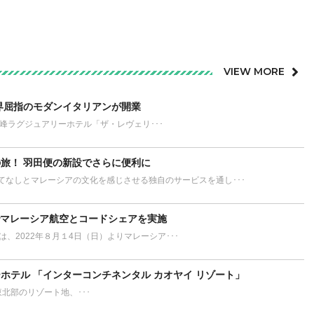
VIEW MORE
界屈指のモダンイタリアンが開業
が誇る最高峰ラグジュアリーホテル「ザ・レヴェリ･･･
旅！ 羽田便の新設でさらに便利に
てなしとマレーシアの文化を感じさせる独自のサービスを通し･･･
でマレーシア航空とコードシェアを実施
L）は、2022年８月１4日（日）よりマレーシア･･･
ホテル 「インターコンチネンタル カオヤイ リゾート」
ort タイ東北部のリゾート地、･･･