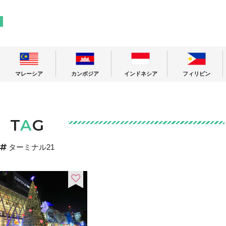
! 東南アジアの今が分かる旅の情報サイト
ア
マレーシア
カンボジア
インドネシア
フィリピン
T
A
G
ターミナル21