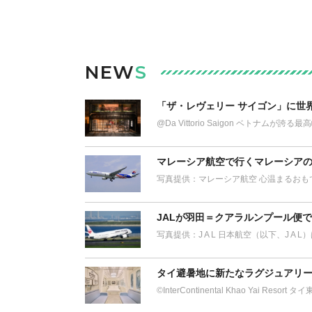
NEW
S
「ザ・レヴェリー サイゴン」に世
@Da Vittorio Saigon ベトナム
マレーシア航空で行くマレーシアの
写真提供：マレーシア航空 心温まるおも
JALが羽田＝クアラルンプール便
写真提供：J A L 日本航空（以下、J A 
タイ避暑地に新たなラグジュアリー
©︎InterContinental Khao Yai Res