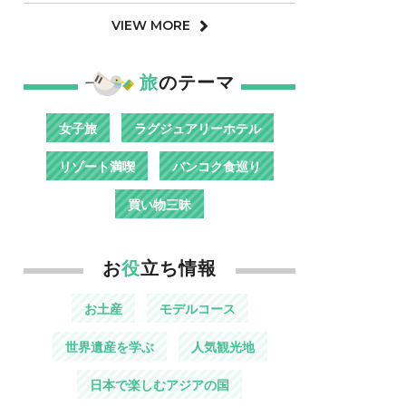
VIEW MORE
旅
のテーマ
女子旅
ラグジュアリーホテル
リゾート満喫
バンコク食巡り
買い物三昧
お
役
立ち情報
お土産
モデルコース
世界遺産を学ぶ
人気観光地
日本で楽しむアジアの国