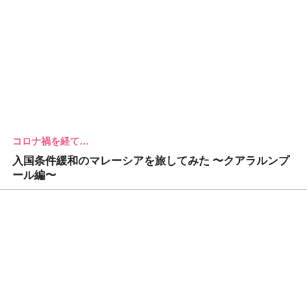
コロナ禍を経て…
入国条件緩和のマレーシアを旅してみた 〜クアラルンプ
ール編〜