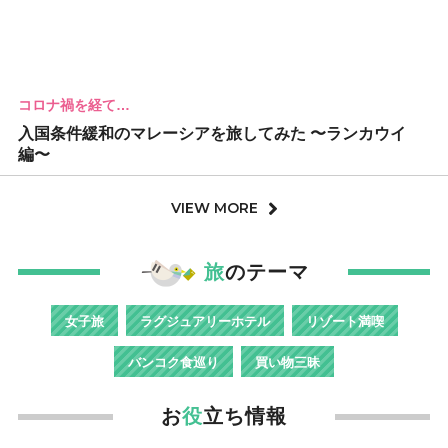
コロナ禍を経て…
入国条件緩和のマレーシアを旅してみた 〜ランカウイ
編〜
VIEW MORE
旅
のテーマ
女子旅
ラグジュアリーホテル
リゾート満喫
バンコク食巡り
買い物三昧
お
役
立ち情報