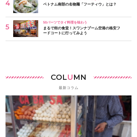
ベトナム南部の名物麺「フーティウ」とは？
50バーツでタイ料理を味わう
まるで街の食堂！スワンナプーム空港の格安フ
ードコートに行ってみよう
COL
U
MN
最新コラム