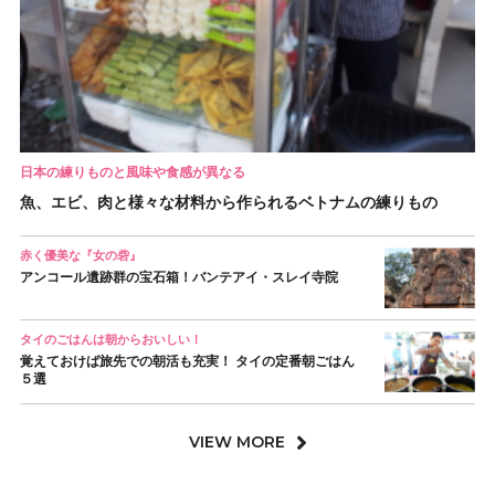
日本の練りものと風味や食感が異なる
魚、エビ、肉と様々な材料から作られるベトナムの練りもの
赤く優美な『女の砦』
アンコール遺跡群の宝石箱！バンテアイ・スレイ寺院
タイのごはんは朝からおいしい！
覚えておけば旅先での朝活も充実！ タイの定番朝ごはん
５選
VIEW MORE