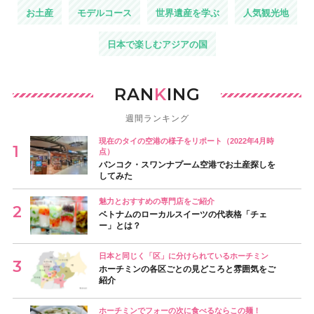
お土産
モデルコース
世界遺産を学ぶ
人気観光地
日本で楽しむアジアの国
RAN
K
ING
週間ランキング
現在のタイの空港の様子をリポート（2022年4月時
点）
バンコク・スワンナプーム空港でお土産探しを
してみた
魅力とおすすめの専門店をご紹介
ベトナムのローカルスイーツの代表格「チェ
ー」とは？
日本と同じく「区」に分けられているホーチミン
ホーチミンの各区ごとの見どころと雰囲気をご
紹介
ホーチミンでフォーの次に食べるならこの麺！