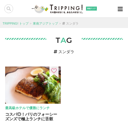
東南アジア
TRIPPING! トップ
東南アジアトップ
スンダラ
T
A
G
スンダラ
最高級ホテルで優雅にランチ
コスパ◎！バリのフォーシー
ズンズで極上ランチに舌鼓