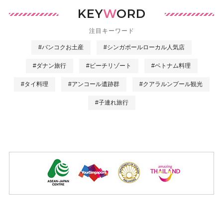
KEY
W
ORD
注目キーワード
#バンコクお土産
#シンガポールローカル人気店
#ダナン旅行
#ビーチリゾート
#ベトナム料理
#タイ料理
#アンコール遺跡群
#クアラルンプール観光
#子連れ旅行