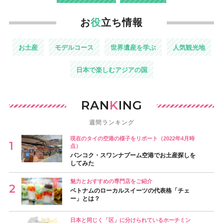
お
役
立ち情報
お土産
モデルコース
世界遺産を学ぶ
人気観光地
日本で楽しむアジアの国
RAN
K
ING
週間ランキング
現在のタイの空港の様子をリポート（2022年4月時
点）
バンコク・スワンナプーム空港でお土産探しを
してみた
魅力とおすすめの専門店をご紹介
ベトナムのローカルスイーツの代表格「チェ
ー」とは？
日本と同じく「区」に分けられているホーチミン