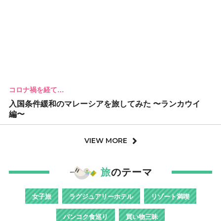
コロナ禍を経て…
入国条件緩和のマレーシアを旅してみた 〜ランカウイ
編〜
VIEW MORE
旅
のテーマ
女子旅
ラグジュアリーホテル
リゾート満喫
バンコク食巡り
買い物三昧