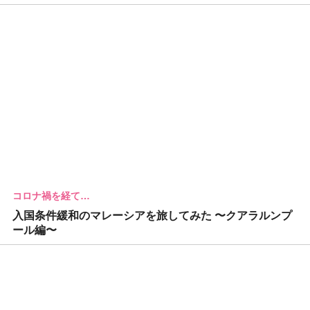
コロナ禍を経て…
入国条件緩和のマレーシアを旅してみた 〜クアラルンプ
ール編〜