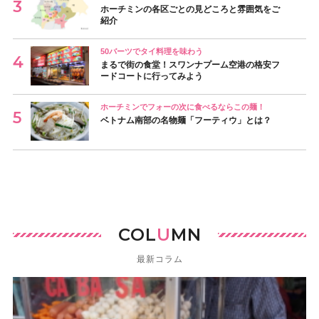
ホーチミンの各区ごとの見どころと雰囲気をご
紹介
50バーツでタイ料理を味わう
まるで街の食堂！スワンナプーム空港の格安フ
ードコートに行ってみよう
ホーチミンでフォーの次に食べるならこの麺！
ベトナム南部の名物麺「フーティウ」とは？
COL
U
MN
最新コラム