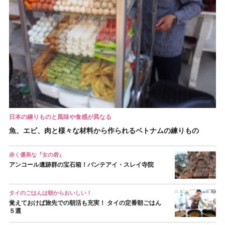
日本の練りものと風味や食感が異なる
魚、エビ、肉と様々な材料から作られるベトナムの練りもの
赤く優美な『女の砦』
アンコール遺跡群の宝石箱！バンテアイ・スレイ寺院
タイのごはんは朝からおいしい！
覚えておけば旅先での朝活も充実！ タイの定番朝ごはん
５選