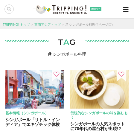
東南アジア
TRIPPING! トップ
東南アジアトップ
シンガポール料理(4ページ目)
T
A
G
シンガポール料理
基本情報（シンガポール）
伝統的なシンガポールの味を楽しも
う
シンガポール「リトル・イン
シンガポールの人気スポット
ディア」でエキゾチック体験
に70年代の屋台村が出現!?