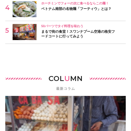
ホーチミンでフォーの次に食べるならこの麺！
ベトナム南部の名物麺「フーティウ」とは？
50バーツでタイ料理を味わう
まるで街の食堂！スワンナプーム空港の格安フ
ードコートに行ってみよう
COL
U
MN
最新コラム