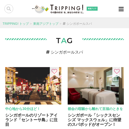
東南アジア
TRIPPING! トップ
東南アジアトップ
シンガポールスパ
T
A
G
シンガポールスパ
中心地から30分ほど！
都会の喧騒から離れて至福のときを
シンガポールのリゾートアイ
シンガポール「シックスセン
ランド「セントーサ島」に注
シズ マックスウェル」に待望
目
のスパポッドがオープン！