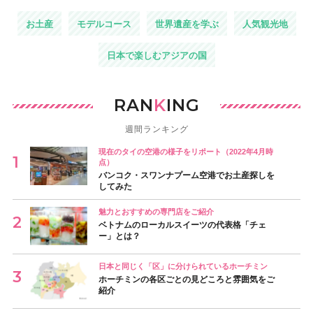
お土産
モデルコース
世界遺産を学ぶ
人気観光地
日本で楽しむアジアの国
RAN
K
ING
週間ランキング
現在のタイの空港の様子をリポート（2022年4月時
点）
バンコク・スワンナプーム空港でお土産探しを
してみた
魅力とおすすめの専門店をご紹介
ベトナムのローカルスイーツの代表格「チェ
ー」とは？
日本と同じく「区」に分けられているホーチミン
ホーチミンの各区ごとの見どころと雰囲気をご
紹介