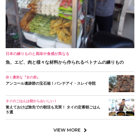
日本の練りものと風味や食感が異なる
魚、エビ、肉と様々な材料から作られるベトナムの練りもの
赤く優美な『女の砦』
アンコール遺跡群の宝石箱！バンテアイ・スレイ寺院
タイのごはんは朝からおいしい！
覚えておけば旅先での朝活も充実！ タイの定番朝ごはん
５選
VIEW MORE