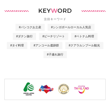
KEY
W
ORD
注目キーワード
#バンコクお土産
#シンガポールローカル人気店
#ダナン旅行
#ビーチリゾート
#ベトナム料理
#タイ料理
#アンコール遺跡群
#クアラルンプール観光
#子連れ旅行