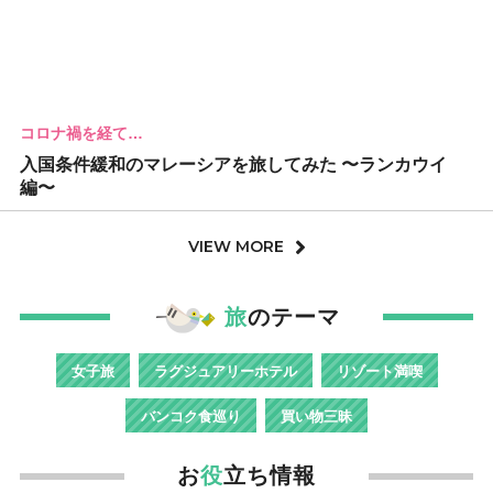
コロナ禍を経て…
入国条件緩和のマレーシアを旅してみた 〜ランカウイ
編〜
VIEW MORE
旅
のテーマ
女子旅
ラグジュアリーホテル
リゾート満喫
バンコク食巡り
買い物三昧
お
役
立ち情報