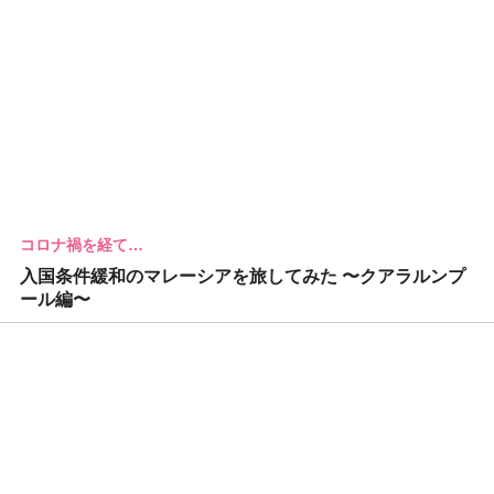
コロナ禍を経て…
入国条件緩和のマレーシアを旅してみた 〜クアラルンプ
ール編〜