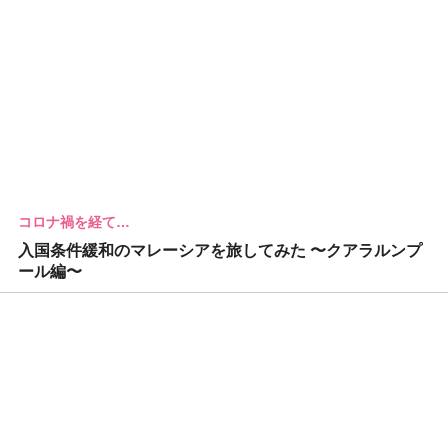
コロナ禍を経て…
入国条件緩和のマレーシアを旅してみた 〜クアラルンプ
ール編〜