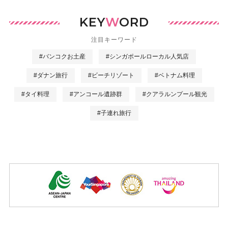
KEY
W
ORD
注目キーワード
#バンコクお土産
#シンガポールローカル人気店
#ダナン旅行
#ビーチリゾート
#ベトナム料理
#タイ料理
#アンコール遺跡群
#クアラルンプール観光
#子連れ旅行