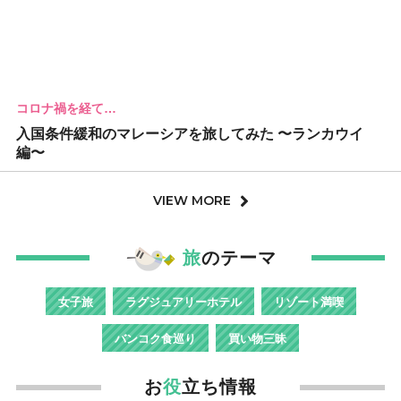
コロナ禍を経て…
入国条件緩和のマレーシアを旅してみた 〜ランカウイ
編〜
VIEW MORE
旅
のテーマ
女子旅
ラグジュアリーホテル
リゾート満喫
バンコク食巡り
買い物三昧
お
役
立ち情報