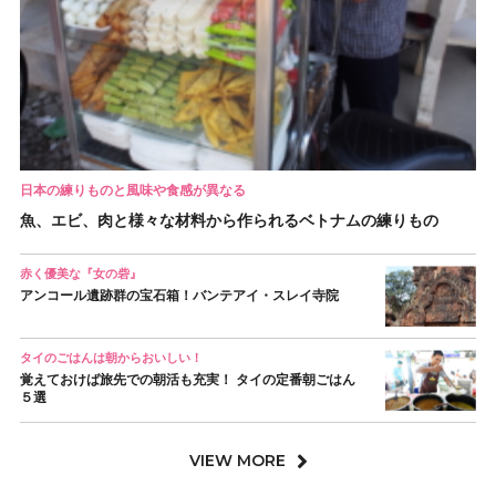
日本の練りものと風味や食感が異なる
魚、エビ、肉と様々な材料から作られるベトナムの練りもの
赤く優美な『女の砦』
アンコール遺跡群の宝石箱！バンテアイ・スレイ寺院
タイのごはんは朝からおいしい！
覚えておけば旅先での朝活も充実！ タイの定番朝ごはん
５選
VIEW MORE