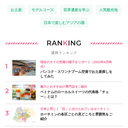
お土産
モデルコース
世界遺産を学ぶ
人気観光地
日本で楽しむアジアの国
RAN
K
ING
週間ランキング
現在のタイの空港の様子をリポート（2022年4月時
点）
バンコク・スワンナプーム空港でお土産探しを
してみた
魅力とおすすめの専門店をご紹介
ベトナムのローカルスイーツの代表格「チェ
ー」とは？
日本と同じく「区」に分けられているホーチミン
ホーチミンの各区ごとの見どころと雰囲気をご
紹介