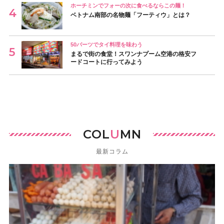
ホーチミンでフォーの次に食べるならこの麺！
ベトナム南部の名物麺「フーティウ」とは？
50バーツでタイ料理を味わう
まるで街の食堂！スワンナプーム空港の格安フ
ードコートに行ってみよう
COL
U
MN
最新コラム