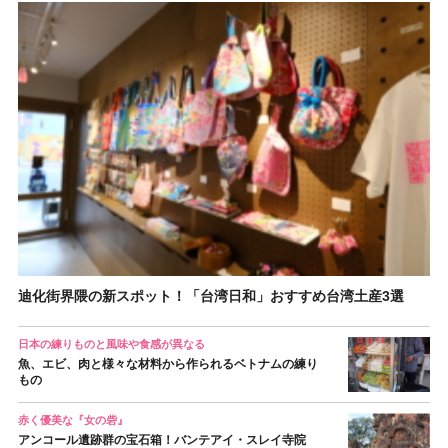
迪化街界隈の新スポット！「台湾日和」おすすめ台湾土産3選
日本の練りものと風味や食感が異なる
魚、エビ、肉と様々な材料から作られるベトナムの練り
もの
赤く優美な『女の砦』
アンコール遺跡群の宝石箱！バンテアイ・スレイ寺院