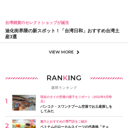
台湾雑貨のセレクトショップが誕生
迪化街界隈の新スポット！「台湾日和」おすすめ台湾土
産3選
VIEW MORE
RAN
K
ING
週間ランキング
現在のタイの空港の様子をリポート（2022年4月時
点）
バンコク・スワンナプーム空港でお土産探しを
してみた
魅力とおすすめの専門店をご紹介
ベトナムのローカルスイーツの代表格「チェ