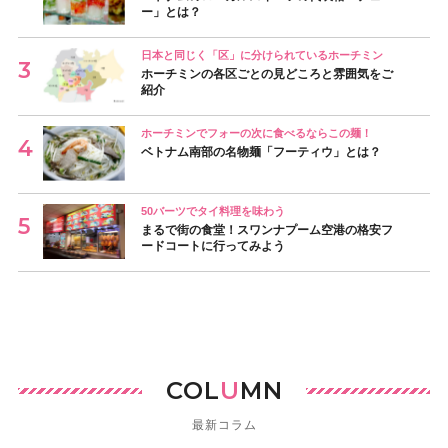
ー」とは？
日本と同じく「区」に分けられているホーチミン
ホーチミンの各区ごとの見どころと雰囲気をご
紹介
ホーチミンでフォーの次に食べるならこの麺！
ベトナム南部の名物麺「フーティウ」とは？
50バーツでタイ料理を味わう
まるで街の食堂！スワンナプーム空港の格安フ
ードコートに行ってみよう
COL
U
MN
最新コラム