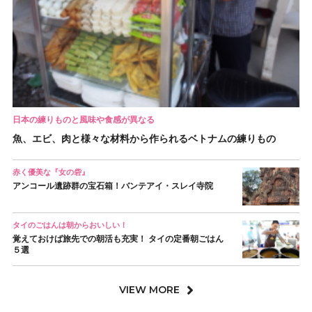
日本の練りものと風味や食感が異なる
魚、エビ、肉と様々な材料から作られるベトナムの練りもの
赤く優美な『女の砦』
アンコール遺跡群の宝石箱！バンテアイ・スレイ寺院
タイのごはんは朝からおいしい！
覚えておけば旅先での朝活も充実！ タイの定番朝ごはん
５選
VIEW MORE