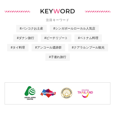
KEY
W
ORD
注目キーワード
#バンコクお土産
#シンガポールローカル人気店
#ダナン旅行
#ビーチリゾート
#ベトナム料理
#タイ料理
#アンコール遺跡群
#クアラルンプール観光
#子連れ旅行