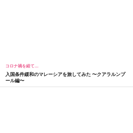
コロナ禍を経て…
入国条件緩和のマレーシアを旅してみた 〜クアラルンプ
ール編〜