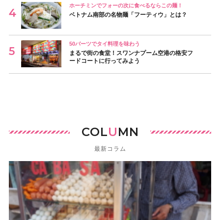
ホーチミンでフォーの次に食べるならこの麺！
ベトナム南部の名物麺「フーティウ」とは？
50バーツでタイ料理を味わう
まるで街の食堂！スワンナプーム空港の格安フ
ードコートに行ってみよう
COL
U
MN
最新コラム