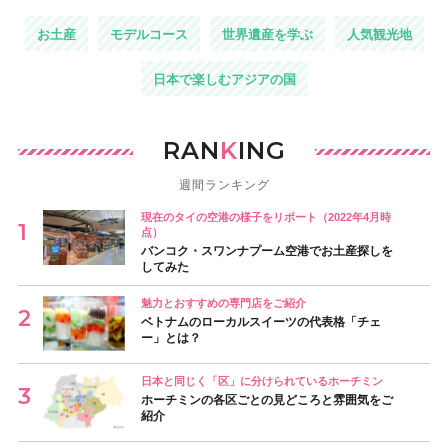
お土産
モデルコース
世界遺産を学ぶ
人気観光地
日本で楽しむアジアの国
RAN
K
ING
週間ランキング
現在のタイの空港の様子をリポート（2022年4月時
点）
バンコク・スワンナプーム空港でお土産探しを
してみた
魅力とおすすめの専門店をご紹介
ベトナムのローカルスイーツの代表格「チェ
ー」とは？
日本と同じく「区」に分けられているホーチミン
ホーチミンの各区ごとの見どころと雰囲気をご
紹介