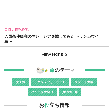
コロナ禍を経て…
入国条件緩和のマレーシアを旅してみた 〜ランカウイ
編〜
VIEW MORE
旅
のテーマ
女子旅
ラグジュアリーホテル
リゾート満喫
バンコク食巡り
買い物三昧
お
役
立ち情報