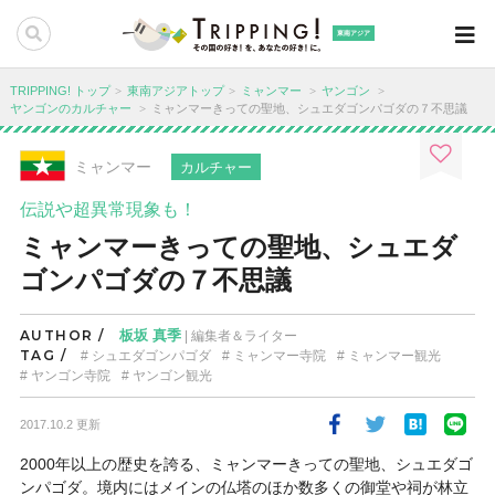
東南アジア
TRIPPING! トップ
東南アジアトップ
ミャンマー
ヤンゴン
ヤンゴンのカルチャー
ミャンマーきっての聖地、シュエダゴンパゴダの７不思議
ミャンマー
カルチャー
伝説や超異常現象も！
ミャンマーきっての聖地、シュエダ
ゴンパゴダの７不思議
AUTHOR /
板坂 真季
| 編集者＆ライター
TAG /
シュエダゴンパゴダ
ミャンマー寺院
ミャンマー観光
ヤンゴン寺院
ヤンゴン観光
2017.10.2 更新
2000年以上の歴史を誇る、ミャンマーきっての聖地、
シュエダゴ
ンパゴダ
。境内にはメインの仏塔のほか数多くの御堂や祠が林立