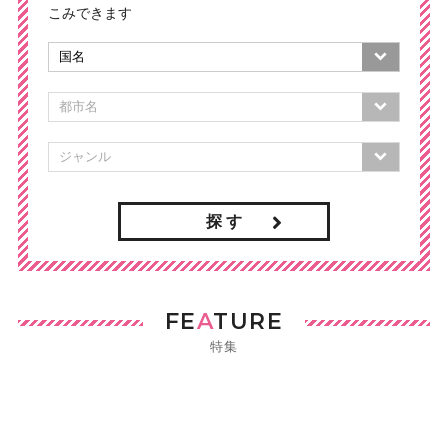
こみできます
探 す
FE
A
TURE
特集