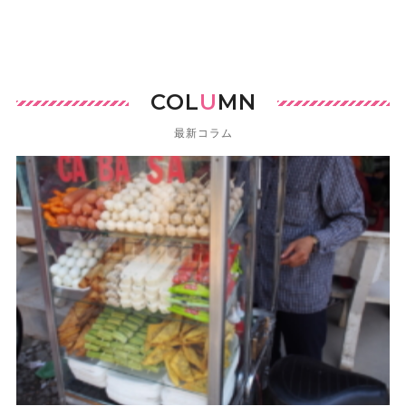
COL
U
MN
最新コラム