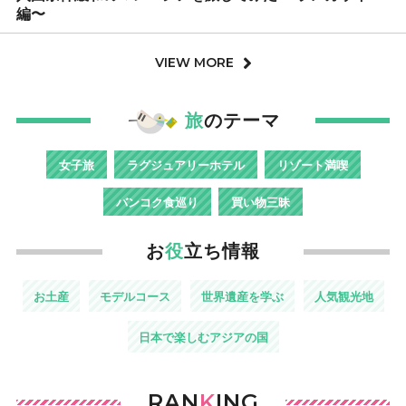
編〜
VIEW MORE
旅
のテーマ
女子旅
ラグジュアリーホテル
リゾート満喫
バンコク食巡り
買い物三昧
お
役
立ち情報
お土産
モデルコース
世界遺産を学ぶ
人気観光地
日本で楽しむアジアの国
RAN
K
ING