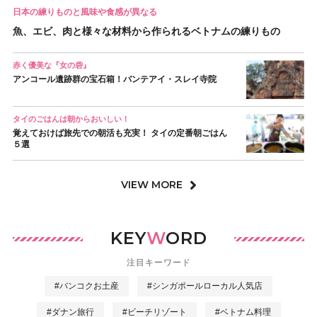
日本の練りものと風味や食感が異なる
魚、エビ、肉と様々な材料から作られるベトナムの練りもの
赤く優美な『女の砦』
アンコール遺跡群の宝石箱！バンテアイ・スレイ寺院
タイのごはんは朝からおいしい！
覚えておけば旅先での朝活も充実！ タイの定番朝ごはん
５選
VIEW MORE
KEY
W
ORD
注目キーワード
#バンコクお土産
#シンガポールローカル人気店
#ダナン旅行
#ビーチリゾート
#ベトナム料理