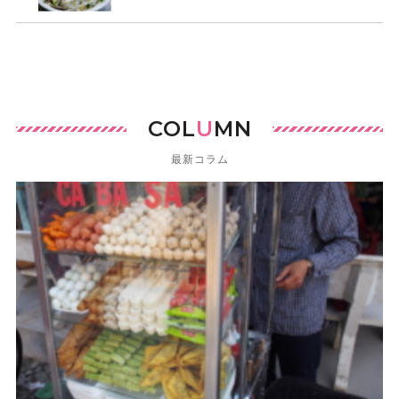
COL
U
MN
最新コラム