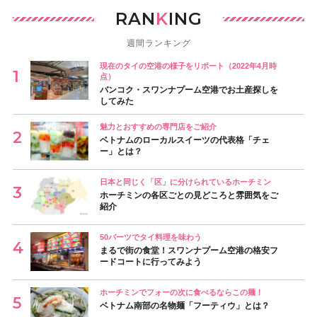
RAN
K
ING
週間ランキング
現在のタイの空港の様子をリポート（2022年4月時
点）
バンコク・スワンナプーム空港でお土産探しを
してみた
魅力とおすすめの専門店をご紹介
ベトナムのローカルスイーツの代表格「チェ
ー」とは？
日本と同じく「区」に分けられているホーチミン
ホーチミンの各区ごとの見どころと雰囲気をご
紹介
50バーツでタイ料理を味わう
まるで街の食堂！スワンナプーム空港の格安フ
ードコートに行ってみよう
ホーチミンでフォーの次に食べるならこの麺！
ベトナム南部の名物麺「フーティウ」とは？