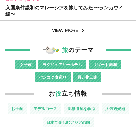
入国条件緩和のマレーシアを旅してみた 〜ランカウイ
編〜
VIEW MORE
旅
のテーマ
女子旅
ラグジュアリーホテル
リゾート満喫
バンコク食巡り
買い物三昧
お
役
立ち情報
お土産
モデルコース
世界遺産を学ぶ
人気観光地
日本で楽しむアジアの国