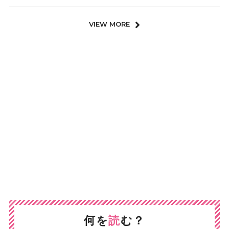
VIEW MORE
何を
読
む？