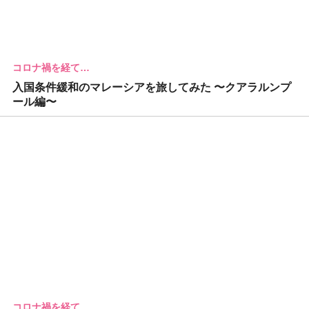
コロナ禍を経て…
入国条件緩和のマレーシアを旅してみた 〜クアラルンプ
ール編〜
コロナ禍を経て…