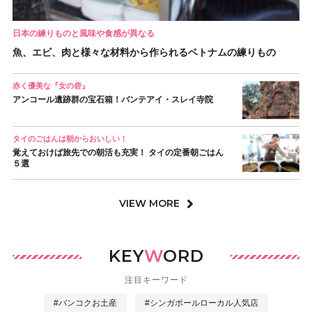
日本の練りものと風味や食感が異なる
魚、エビ、肉と様々な材料から作られるベトナムの練りもの
赤く優美な『女の砦』
アンコール遺跡群の宝石箱！バンテアイ・スレイ寺院
タイのごはんは朝からおいしい！
覚えておけば旅先での朝活も充実！ タイの定番朝ごはん
５選
VIEW MORE
KEY
W
ORD
注目キーワード
#バンコクお土産
#シンガポールローカル人気店