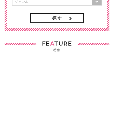
探 す
FE
A
TURE
特集