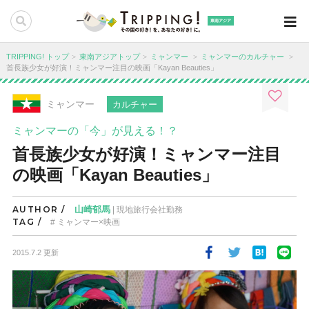
東南アジア
TRIPPING! トップ
東南アジアトップ
ミャンマー
ミャンマーのカルチャー
首長族少女が好演！ミャンマー注目の映画「Kayan Beauties」
ミャンマー
カルチャー
ミャンマーの「今」が見える！？
首長族少女が好演！ミャンマー注目
の映画「Kayan Beauties」
AUTHOR /
山崎郁馬
| 現地旅行会社勤務
TAG /
ミャンマー×映画
2015.7.2 更新