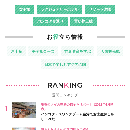
女子旅
ラグジュアリーホテル
リゾート満喫
バンコク食巡り
買い物三昧
お
役
立ち情報
お土産
モデルコース
世界遺産を学ぶ
人気観光地
日本で楽しむアジアの国
RAN
K
ING
週間ランキング
現在のタイの空港の様子をリポート（2022年4月時
点）
バンコク・スワンナプーム空港でお土産探しを
してみた
魅力とおすすめの専門店をご紹介