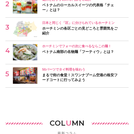
ベトナムのローカルスイーツの代表格「チェ
ー」とは？
日本と同じく「区」に分けられているホーチミン
ホーチミンの各区ごとの見どころと雰囲気をご
紹介
ホーチミンでフォーの次に食べるならこの麺！
ベトナム南部の名物麺「フーティウ」とは？
50バーツでタイ料理を味わう
まるで街の食堂！スワンナプーム空港の格安フ
ードコートに行ってみよう
COL
U
MN
最新コラム