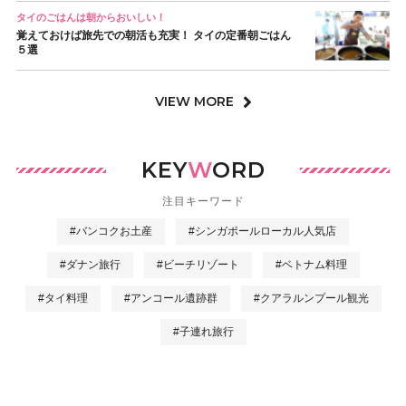
タイのごはんは朝からおいしい！
覚えておけば旅先での朝活も充実！ タイの定番朝ごはん
５選
VIEW MORE
KEY
W
ORD
注目キーワード
#バンコクお土産
#シンガポールローカル人気店
#ダナン旅行
#ビーチリゾート
#ベトナム料理
#タイ料理
#アンコール遺跡群
#クアラルンプール観光
#子連れ旅行