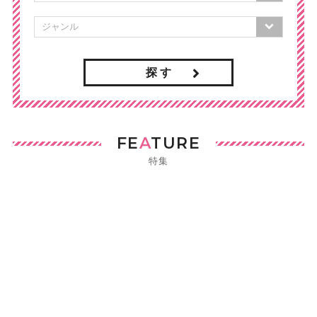
探 す
FE
A
TURE
特集