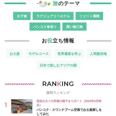
旅
のテーマ
女子旅
ラグジュアリーホテル
リゾート満喫
バンコク食巡り
買い物三昧
お
役
立ち情報
お土産
モデルコース
世界遺産を学ぶ
人気観光地
日本で楽しむアジアの国
RAN
K
ING
週間ランキング
現在のタイの空港の様子をリポート（2022年4月時
点）
バンコク・スワンナプーム空港でお土産探しを
してみた