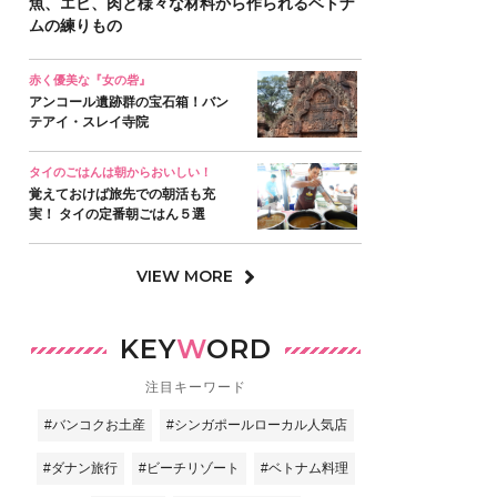
魚、エビ、肉と様々な材料から作られるベトナ
ムの練りもの
赤く優美な『女の砦』
アンコール遺跡群の宝石箱！バン
テアイ・スレイ寺院
タイのごはんは朝からおいしい！
覚えておけば旅先での朝活も充
実！ タイの定番朝ごはん５選
VIEW MORE
KEY
W
ORD
注目キーワード
#バンコクお土産
#シンガポールローカル人気店
#ダナン旅行
#ビーチリゾート
#ベトナム料理