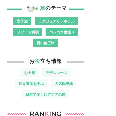
旅
のテーマ
女子旅
ラグジュアリーホテル
リゾート満喫
バンコク食巡り
買い物三昧
お
役
立ち情報
お土産
モデルコース
世界遺産を学ぶ
人気観光地
日本で楽しむアジアの国
RAN
K
ING