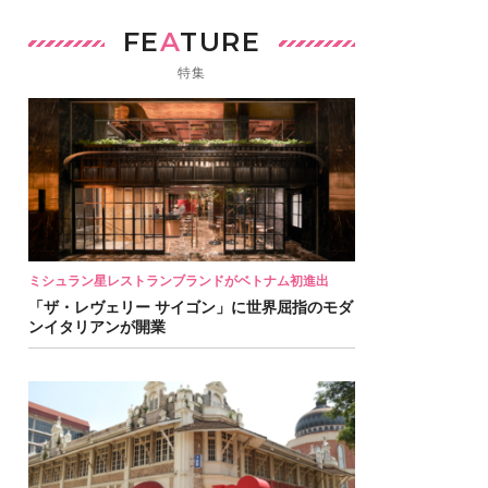
FE
A
TURE
特集
ミシュラン星レストランブランドがベトナム初進出
「ザ・レヴェリー サイゴン」に世界屈指のモダ
ンイタリアンが開業