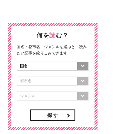
何を
読
む？
国名・都市名、ジャンルを選ぶと、読み
たい記事を絞りこみできます
探 す