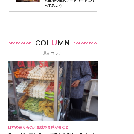
ム空港の格安フードコートに行
ってみよう
COL
U
MN
最新コラム
日本の練りものと風味や食感が異なる