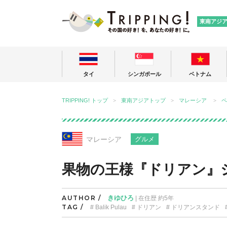
TRIPPING
東南アジ
タイ
シンガポール
ベトナム
TRIPPING! トップ
東南アジアトップ
マレーシア
ペ
マレーシア
グルメ
果物の王様『ドリアン』
AUTHOR /
きゆひろ
| 在住歴 約5年
TAG /
Balik Pulau
ドリアン
ドリアンスタンド