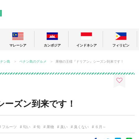
! 東南アジアの今が分かる旅の情報サイト
ア
マレーシア
カンボジア
インドネシア
フィリピン
ナン島
ペナン島のグルメ
果物の王様『ドリアン』シーズン到来です！
シーズン到来です！
フルーツ
匂い
旬
果物
臭い
臭くない
６月～