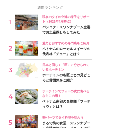
週間ランキング
現在のタイの空港の様子をリポー
ト（2022年4月時点）
バンコク・スワンナプーム空港
でお土産探しをしてみた
魅力とおすすめの専門店をご紹介
ベトナムのローカルスイーツの
代表格「チェー」とは？
日本と同じく「区」に分けられて
いるホーチミン
ホーチミンの各区ごとの見どこ
ろと雰囲気をご紹介
ホーチミンでフォーの次に食べる
ならこの麺！
ベトナム南部の名物麺「フーテ
ィウ」とは？
50バーツでタイ料理を味わう
まるで街の食堂！スワンナプー