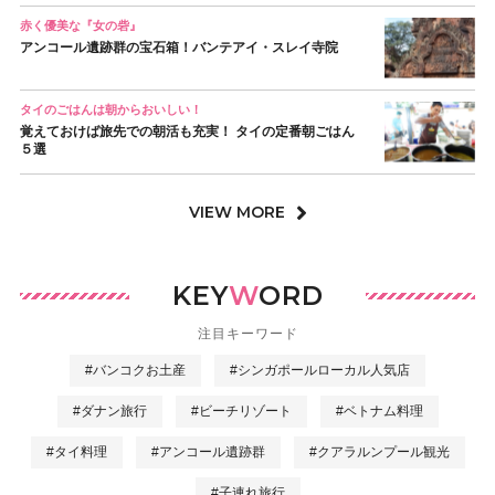
赤く優美な『女の砦』
アンコール遺跡群の宝石箱！バンテアイ・スレイ寺院
タイのごはんは朝からおいしい！
覚えておけば旅先での朝活も充実！ タイの定番朝ごはん
５選
VIEW MORE
KEY
W
ORD
注目キーワード
#バンコクお土産
#シンガポールローカル人気店
#ダナン旅行
#ビーチリゾート
#ベトナム料理
#タイ料理
#アンコール遺跡群
#クアラルンプール観光
#子連れ旅行