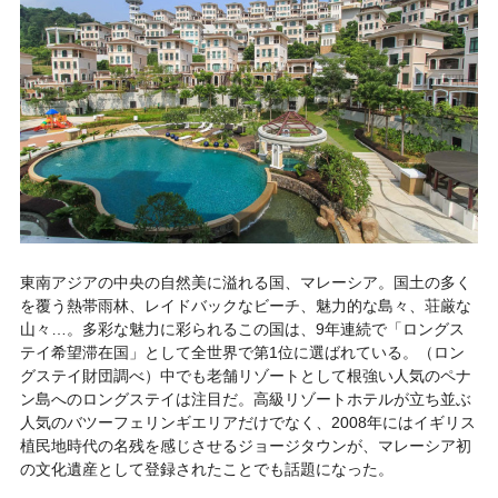
東南アジアの中央の自然美に溢れる国、マレーシア。国土の多く
を覆う熱帯雨林、レイドバックなビーチ、魅力的な島々、荘厳な
山々…。多彩な魅力に彩られるこの国は、9年連続で「ロングス
テイ希望滞在国」として全世界で第1位に選ばれている。（ロン
グステイ財団調べ）中でも老舗リゾートとして根強い人気のペナ
ン島へのロングステイは注目だ。高級リゾートホテルが立ち並ぶ
人気のバツーフェリンギエリアだけでなく、2008年にはイギリス
植民地時代の名残を感じさせるジョージタウンが、マレーシア初
の文化遺産として登録されたことでも話題になった。