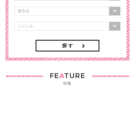
探 す
FE
A
TURE
特集