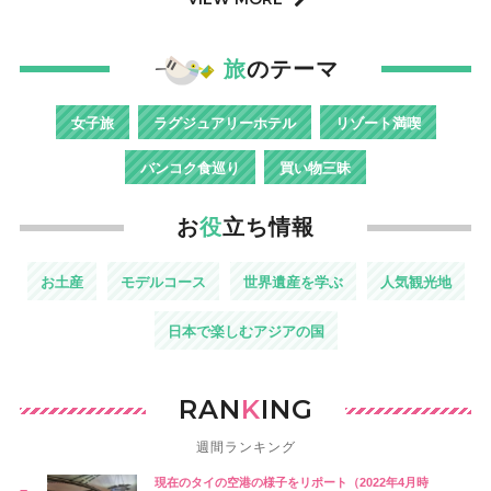
旅
のテーマ
女子旅
ラグジュアリーホテル
リゾート満喫
バンコク食巡り
買い物三昧
お
役
立ち情報
お土産
モデルコース
世界遺産を学ぶ
人気観光地
日本で楽しむアジアの国
RAN
K
ING
週間ランキング
現在のタイの空港の様子をリポート（2022年4月時